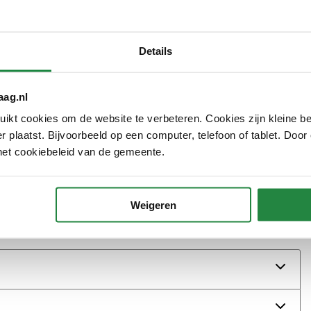
ederlandse bankrekening openen?
Details
lijk niet in de opvang zit?
aag.nl
ingen doorgeven?
kt cookies om de website te verbeteren. Cookies zijn kleine be
 plaatst. Bijvoorbeeld op een computer, telefoon of tablet. Door
mijn belastingaangifte?
het cookiebeleid van de gemeente.
ld en opvang: wat betekenen
Weigeren