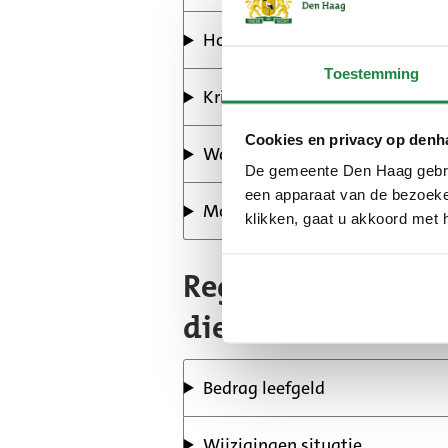
Hoe kan ik een persoonlijke N
Toestemming
Krijg ik nog leefgeld als ik tijde
Cookies en privacy op denh
Waarom en hoe moet ik wijzig
De gemeente Den Haag gebrui
een apparaat van de bezoeker
Moet ik leefgeld meenemen in 
klikken, gaat u akkoord met 
Regels voor leefge
die voor u?
Bedrag leefgeld
Wijzigingen situatie