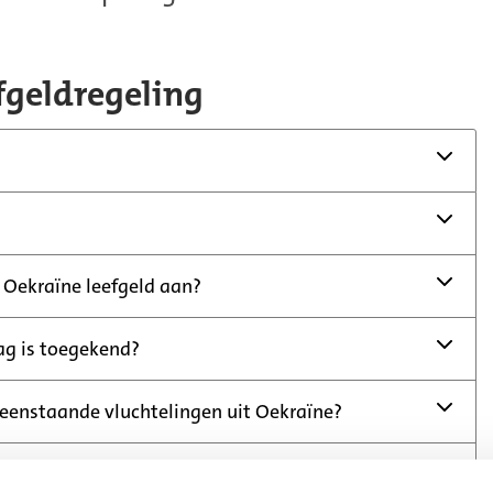
fgeldregeling
t Oekraïne leefgeld aan?
ag is toegekend?
leenstaande vluchtelingen uit Oekraïne?
n leefgeld overgemaakt?