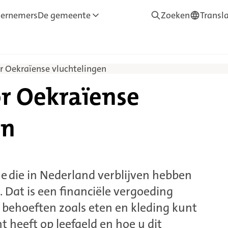
ernemers
De gemeente
Zoeken
Transl
—
Translate
r Oekraïense vluchtelingen
or Oekraïense
en
e die in Nederland verblijven hebben
. Dat is een financiële vergoeding
behoeften zoals eten en kleding kunt
ht heeft op leefgeld en hoe u dit