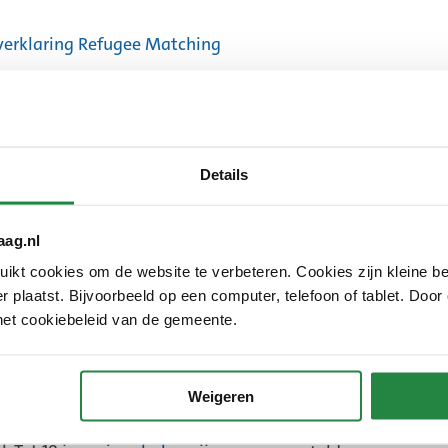
xterne
k)
verklaring Refugee Matching
ie en tips voor noodsituaties in
(Externe
link)
Details
aag.nl
kt cookies om de website te verbeteren. Cookies zijn kleine be
 plaatst. Bijvoorbeeld op een computer, telefoon of tablet. Door
het cookiebeleid van de gemeente.
ijs
Informatie voo
Weigeren
kraïense kinderen aanmelden
De gemeente beantw