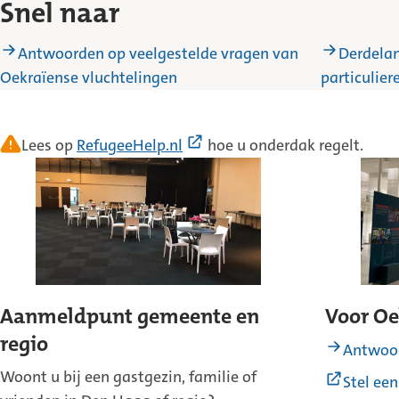
Snel naar
Antwoorden op veelgestelde vragen van
Derdelan
Oekraïense vluchtelingen
particulie
(Externe
Lees op
RefugeeHelp.nl
hoe u onderdak regelt.
link)
Aanmeldpunt gemeente en
Voor Oe
regio
Antwoor
Woont u bij een gastgezin, familie of
Stel ee