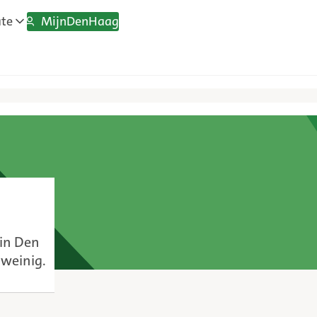
MijnDenHaag
ate
 in Den
 weinig.