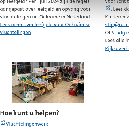
voor school
op leefgeld?
Per 1 juli 2024 zijn de regels
(Extern
aangepast over leefgeld en opvang voor
. Lees d
link)
vluchtelingen uit Oekraïne in Nederland.
Kinderen v
Lees meer over leefgeld voor Oekraïense
stip@rocm
vluchtelingen
Of
Study i
Lees alle 
Rijksoverh
Hoe kunt u helpen?
(Externe
Vluchtelingenwerk