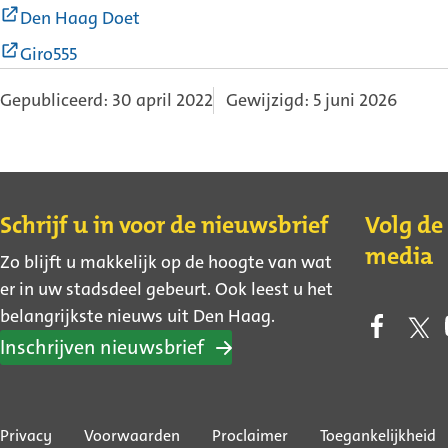
link)
(Externe
Den Haag Doet
link)
(Externe
Giro555
link)
Gepubliceerd: 30 april 2022
Gewijzigd: 5 juni 2026
Contact
Schrijf u in voor de nieuwsbrief
Volg de
media
Zo blijft u makkelijk op de hoogte van wat
er in uw stadsdeel gebeurt. Ook leest u het
belangrijkste nieuws uit Den Haag.
Inschrijven nieuwsbrief
Over
Privacy
Voorwaarden
Proclaimer
Toegankelijkheid