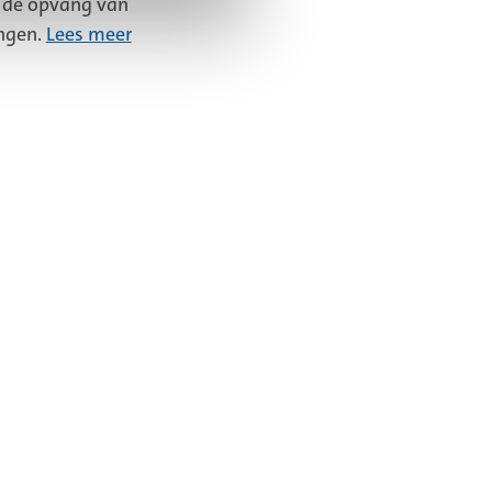
r de opvang van
ingen.
Lees meer