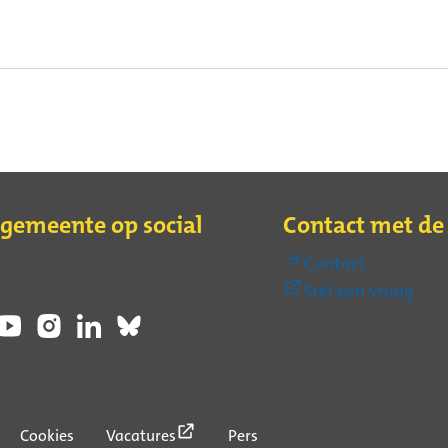
 gemeente op social
Contact met d
Contact
(Ext
Stel een vraag
link)
(Externe
Cookies
Vacatures
Pers