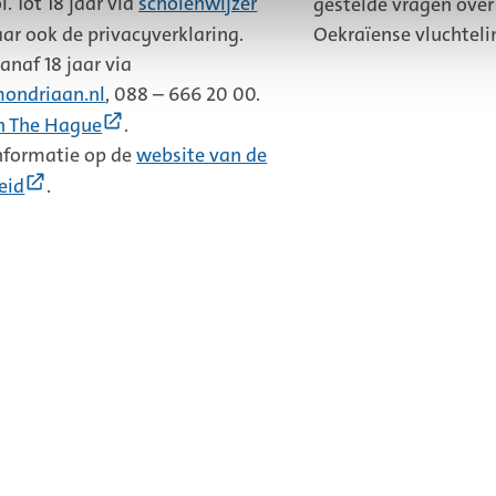
. Tot 18 jaar via
scholenwijzer
gestelde vragen ove
e
Oekraïense vluchtel
aar ook de privacyverklaring.
anaf 18 jaar via
ondriaan.nl
, 088 – 666 20 00.
(Externe
n The Hague
.
link)
informatie op de
website van de
(Externe
eid
.
link)