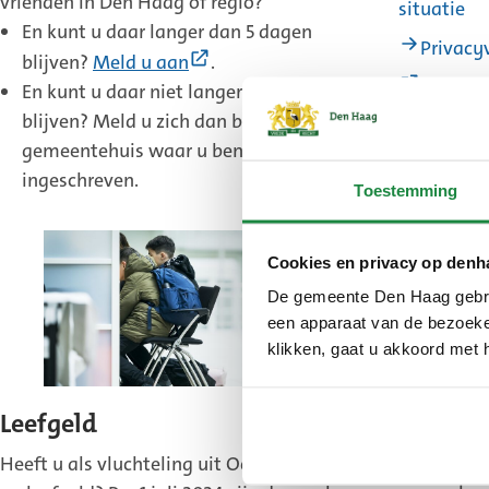
vrienden in Den Haag of regio?
(E
situatie
En kunt u daar langer dan 5 dagen
lin
Privacy
(Externe
blijven?
Meld u aan
.
Informat
link)
En kunt u daar niet langer dan 5 dagen
Nederland
blijven? Meld u zich dan bij het
gemeentehuis waar u bent
ingeschreven.
Toestemming
Cookies en privacy op denh
De gemeente Den Haag gebrui
een apparaat van de bezoeker
klikken, gaat u akkoord met 
Onderw
Leefgeld
U kunt Oe
Heeft u als vluchteling uit Oekraïne recht