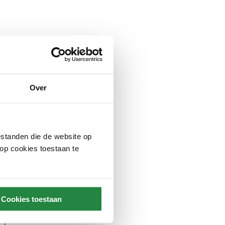
Over
standen die de website op
 op cookies toestaan te
r Hagenaars
Cookies toestaan
oordt de de meest