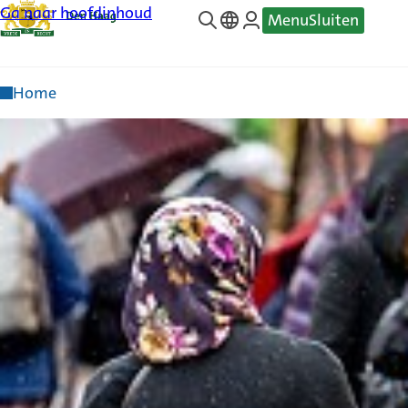
Ga naar hoofdinhoud
Menu
Sluiten
—
Translate
Home