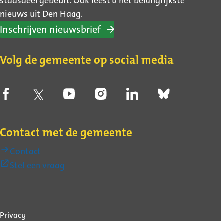
stadsdeel gebeurt. Ook leest u het belangrijkste
nieuws uit Den Haag.
Inschrijven nieuwsbrief
Volg de gemeente op social media
Contact met de gemeente
Contact
(Externe
Stel een vraag
link)
Over
Privacy