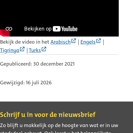
(Externe
(Externe
Bekijk de video in het
Arabisch
|
Engels
|
link)
link)
(Externe
(Externe
Tigrinya
|
Turks
link)
link)
Gepubliceerd: 30 december 2021
Gewijzigd: 16 juli 2026
Contact
Schrijf u in voor de nieuwsbrief
Zo blijft u makkelijk op de hoogte van wat er in uw