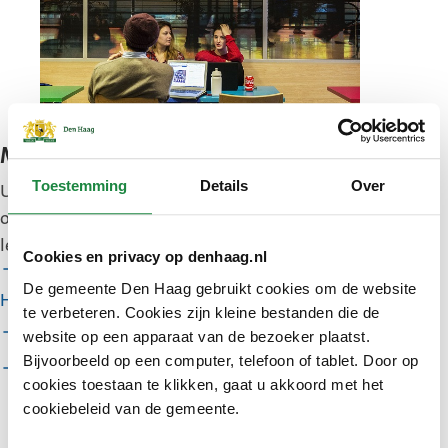
Migranten
Toestemming
Details
Over
U bent naar Nederland gekomen voor werk, studie
of om bij uw familie te zijn. U gaat Nederlands
leren en meedoen in Den Haag.
Cookies en privacy op denhaag.nl
Inburgeren als migrant of gezinsmigrant in Den
De gemeente Den Haag gebruikt cookies om de website
Haag
te verbeteren. Cookies zijn kleine bestanden die de
Spreekuren EU-arbeidsmigranten
website op een apparaat van de bezoeker plaatst.
Bijvoorbeeld op een computer, telefoon of tablet. Door op
Verhuizen vanuit het buitenland
cookies toestaan te klikken, gaat u akkoord met het
cookiebeleid van de gemeente.