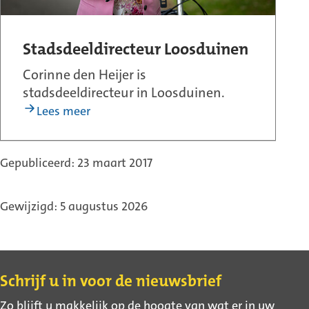
Stadsdeeldirecteur Loosduinen
Corinne den Heijer is
stadsdeeldirecteur in Loosduinen.
Lees meer
Gepubliceerd: 23 maart 2017
Gewijzigd: 5 augustus 2026
Contact
Schrijf u in voor de nieuwsbrief
Zo blijft u makkelijk op de hoogte van wat er in uw