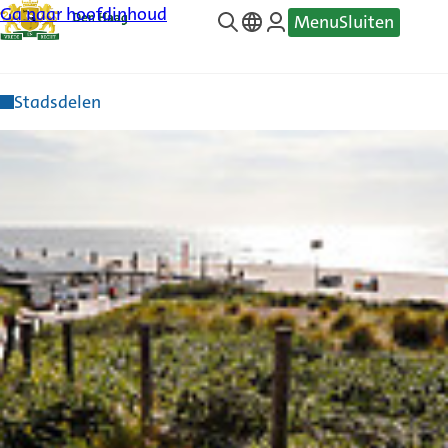
Ga naar hoofdinhoud
Menu
Sluiten
—
Translate
Stadsdelen