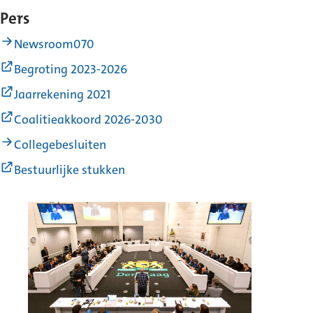
Pers
Newsroom070
(Externe
Begroting 2023-2026
link)
(Externe
Jaarrekening 2021
link)
(Externe
Coalitieakkoord 2026-2030
link)
Collegebesluiten
(Externe
Bestuurlijke stukken
link)