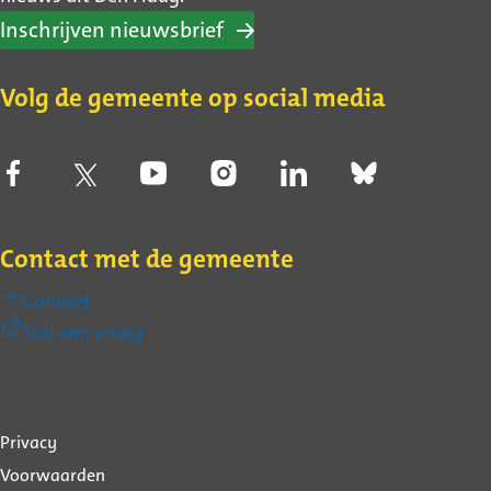
Inschrijven nieuwsbrief
Volg de gemeente op social media
Contact met de gemeente
Contact
(Externe
Stel een vraag
link)
Over
Privacy
deze
Voorwaarden