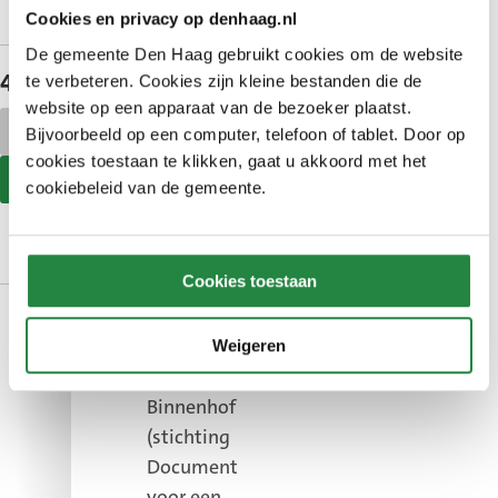
geschenken
Cookies en privacy op denhaag.nl
De gemeente Den Haag gebruikt cookies om de website
te verbeteren. Cookies zijn kleine bestanden die de
4e kwartaal 2023
website op een apparaat van de bezoeker plaatst.
Bijvoorbeeld op een computer, telefoon of tablet. Door op
scroll
cookies toestaan te klikken, gaat u akkoord met het
tabel
cookiebeleid van de gemeente.
scroll
naar
tabel
Ontvanger
Omschrijving
Datum
Bestem
links
naar
geschenk
rechts
Cookies toestaan
Hofboek
November
Leestafe
Verleden van
2023
bestuur
Weigeren
het
Binnenhof
(stichting
Document
voor een