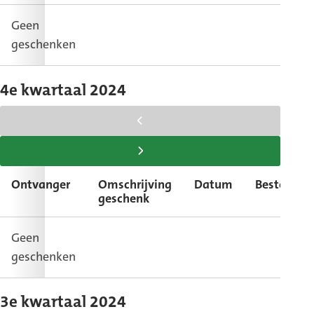
rechts
Geen
geschenken
4e kwartaal 2024
scroll
tabel
scroll
naar
tabel
Ontvanger
Omschrijving
Datum
Bestemmi
links
naar
geschenk
rechts
Geen
geschenken
3e kwartaal 2024