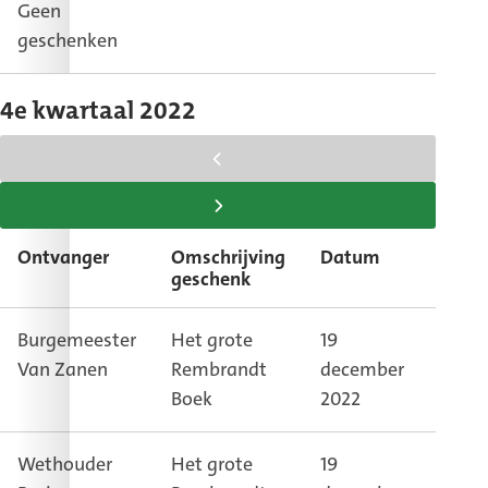
Geen
geschenken
4e kwartaal 2022
scroll
tabel
scroll
naar
tabel
Ontvanger
Omschrijving
Datum
Best
links
naar
geschenk
rechts
Burgemeester
Het grote
19
Kant
Van Zanen
Rembrandt
december
burg
Boek
2022
Wethouder
Het grote
19
Leest