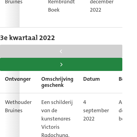
Bruines
Rembrandt
december
kanto
Boek
2022
weth
Bruin
3e kwartaal 2022
scroll
tabel
scroll
naar
tabel
Ontvanger
Omschrijving
Datum
Bestem
links
naar
geschenk
rechts
Wethouder
Een schilderij
4
Aankle
Bruines
van de
september
de
kunstenares
2022
bestuur
Victoris
Radochyna.