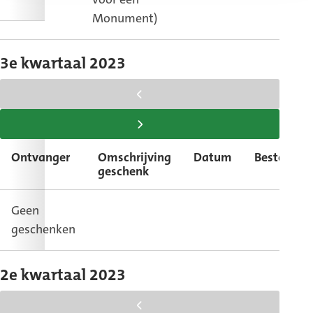
Monument)
3e kwartaal 2023
scroll
tabel
scroll
naar
tabel
Ontvanger
Omschrijving
Datum
Bestemmi
links
naar
geschenk
rechts
Geen
geschenken
2e kwartaal 2023