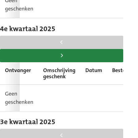
Geen
geschenken
4e kwartaal 2025
scroll
tabel
scroll
naar
tabel
Ontvanger
Omschrijving
Datum
Bestemmi
links
naar
geschenk
rechts
Geen
geschenken
3e kwartaal 2025