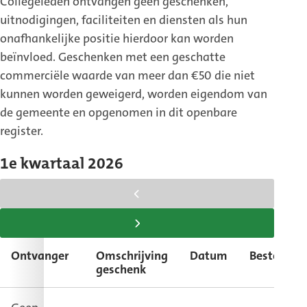
Collegeleden ontvangen geen geschenken,
uitnodigingen, faciliteiten en diensten als hun
onafhankelijke positie hierdoor kan worden
beïnvloed. Geschenken met een geschatte
commerciële waarde van meer dan €50 die niet
kunnen worden geweigerd, worden eigendom van
de gemeente en opgenomen in dit openbare
register.
1e kwartaal 2026
scroll
tabel
scroll
naar
tabel
Ontvanger
Omschrijving
Datum
Bestemmi
links
naar
geschenk
rechts