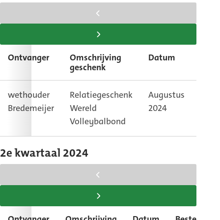
scroll
tabel
scroll
naar
tabel
Ontvanger
Omschrijving
Datum
Best
links
naar
geschenk
rechts
wethouder
Relatiegeschenk
Augustus
Vitri
Bredemeijer
Wereld
2024
weth
Volleybalbond
Bred
2e kwartaal 2024
scroll
tabel
scroll
naar
tabel
Ontvanger
Omschrijving
Datum
Bestemmin