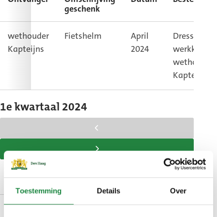
links
naar
geschenk
rechts
wethouder
Fietshelm
April
Dressoir
Kapteijns
2024
werkkamer
wethouder
Kapteijns
1e kwartaal 2024
scroll
tabel
scroll
naar
tabel
Ontvanger
Omschrijving
Datum
Bestemmi
links
naar
geschenk
Toestemming
Details
Over
rechts
Geen