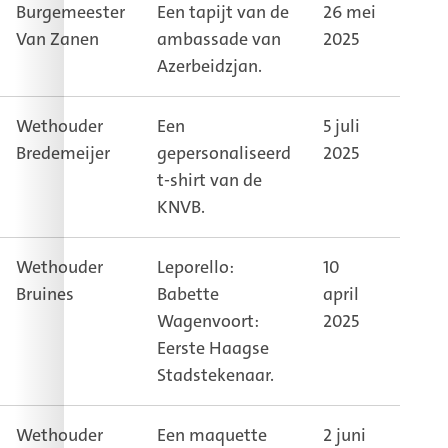
Burgemeester
Een tapijt van de
26 mei
Kame
Van Zanen
ambassade van
2025
burg
Azerbeidzjan.
Wethouder
Een
5 juli
Vitri
Bredemeijer
gepersonaliseerd
2025
de k
t-shirt van de
de w
KNVB.
Wethouder
Leporello:
10
Kame
Bruines
Babette
april
weth
Wagenvoort:
2025
Eerste Haagse
Stadstekenaar.
Wethouder
Een maquette
2 juni
Kame