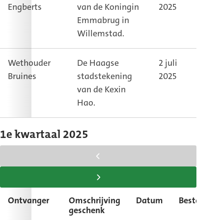
Engberts
van de Koningin
2025
weth
Emmabrug in
Willemstad.
Wethouder
De Haagse
2 juli
Kame
Bruines
stadstekening
2025
weth
van de Kexin
Hao.
1e kwartaal 2025
scroll
tabel
scroll
naar
tabel
Ontvanger
Omschrijving
Datum
Bestemmi
links
naar
geschenk