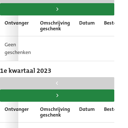
scroll
tabel
scroll
naar
tabel
Ontvanger
Omschrijving
Datum
Bestemmi
links
naar
geschenk
rechts
Geen
geschenken
1e kwartaal 2023
scroll
tabel
scroll
naar
tabel
Ontvanger
Omschrijving
Datum
Bestemmi
links
naar
geschenk
rechts