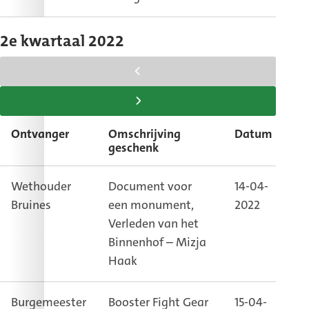
2e kwartaal 2022
scroll
tabel
scroll
naar
tabel
Ontvanger
Omschrijving
Datum
Be
links
naar
geschenk
rechts
Wethouder
Document voor
14-04-
Le
Bruines
een monument,
2022
on
Verleden van het
co
Binnenhof – Mizja
Haak
Burgemeester
Booster Fight Gear
15-04-
Vi