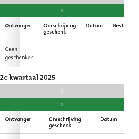
scroll
tabel
scroll
naar
tabel
Ontvanger
Omschrijving
Datum
Bestemmi
links
naar
geschenk
rechts
Geen
geschenken
2e kwartaal 2025
scroll
tabel
scroll
naar
tabel
Ontvanger
Omschrijving
Datum
Bes
links
naar
geschenk
rechts