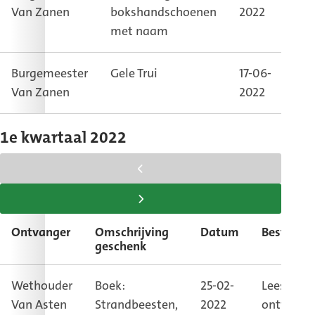
Van Zanen
bokshandschoenen
2022
on
met naam
bu
Burgemeester
Gele Trui
17-06-
Ka
Van Zanen
2022
bu
1e kwartaal 2022
scroll
tabel
scroll
naar
tabel
Ontvanger
Omschrijving
Datum
Bestemm
links
naar
geschenk
rechts
Wethouder
Boek:
25-02-
Leestafel
Van Asten
Strandbeesten,
2022
ontvangs