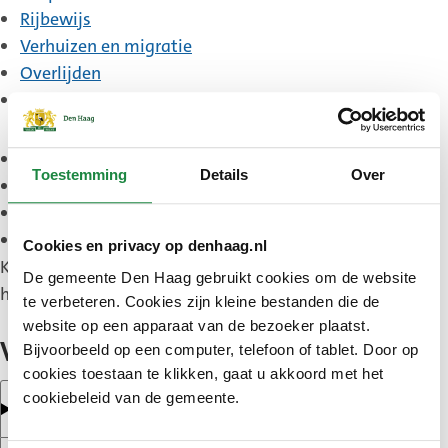
Rijbewijs
Verhuizen en migratie
Overlijden
Grofvuil
Geboorte en adoptie
Toestemming
Details
Over
Aktes, verklaringen en uittreksels
Trouwen en partnerschap
Inburgeren en naturaliseren
Cookies en privacy op denhaag.nl
Komt u er niet uit? Bel naar 14070. Zij helpen met
De gemeente Den Haag gebruikt cookies om de website
het maken van een afspraak.
te verbeteren. Cookies zijn kleine bestanden die de
website op een apparaat van de bezoeker plaatst.
Veelgestelde vragen
Bijvoorbeeld op een computer, telefoon of tablet. Door op
cookies toestaan te klikken, gaat u akkoord met het
cookiebeleid van de gemeente.
Heb ik wel een afspraak nodig?