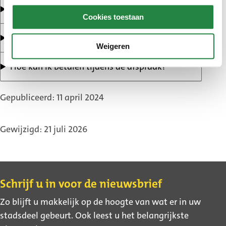
Hoe kan ik mijn afspraak verzetten of afzeggen?
Cookies toestaan
Kan ik met spoed een afspraak maken?
Weigeren
Hoe kan ik betalen tijdens de afspraak?
Gepubliceerd: 11 april 2024
Gewijzigd: 21 juli 2026
Contact
Schrijf u in voor de nieuwsbrief
Zo blijft u makkelijk op de hoogte van wat er in uw
stadsdeel gebeurt. Ook leest u het belangrijkste