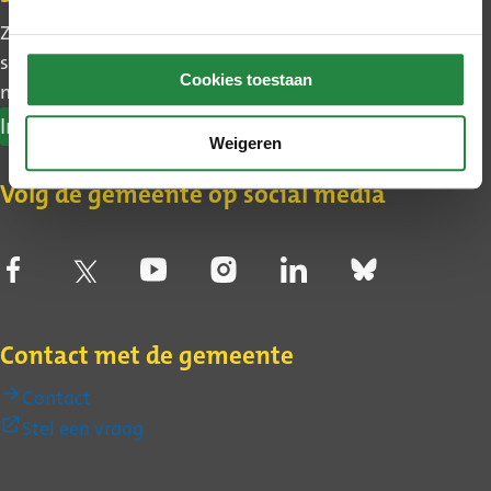
Zo blijft u makkelijk op de hoogte van wat er in uw
stadsdeel gebeurt. Ook leest u het belangrijkste
Cookies toestaan
nieuws uit Den Haag.
Inschrijven nieuwsbrief
Weigeren
Volg de gemeente op social media
Contact met de gemeente
Contact
(Externe
Stel een vraag
link)