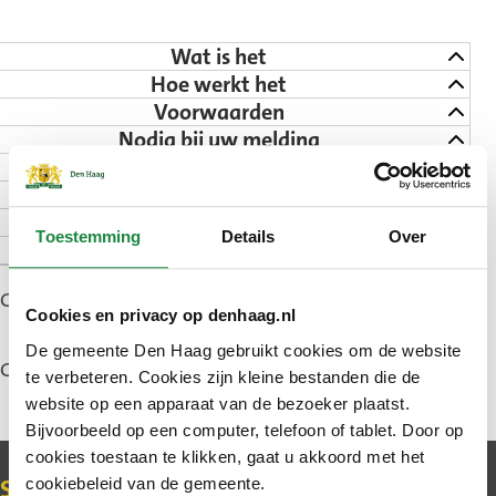
Wat is het
Hoe werkt het
Voorwaarden
Nodig bij uw melding
Melden
Na uw melding
Hoelang duurt het
Toestemming
Details
Over
Goed om te weten
Gepubliceerd: 29 januari 2026
Cookies en privacy op denhaag.nl
De gemeente Den Haag gebruikt cookies om de website
Gewijzigd: 15 juli 2026
te verbeteren. Cookies zijn kleine bestanden die de
website op een apparaat van de bezoeker plaatst.
Bijvoorbeeld op een computer, telefoon of tablet. Door op
cookies toestaan te klikken, gaat u akkoord met het
Contact
cookiebeleid van de gemeente.
Schrijf u in voor de nieuwsbrief