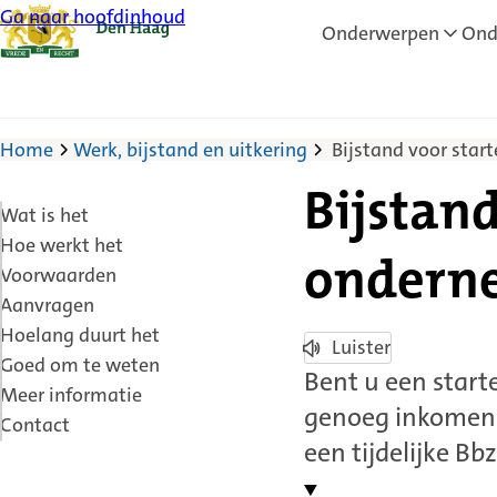
Ga naar hoofdinhoud
Onderwerpen
Ond
Home
Werk, bijstand en uitkering
Bijstand voor sta
Bijstan
Wat is het
Hoe werkt het
ondern
Voorwaarden
Aanvragen
Hoelang duurt het
Luister
Goed om te weten
Bent u een start
Meer informatie
genoeg inkomen 
Contact
een tijdelijke B