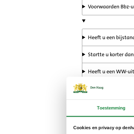
Voorwaarden Bbz-u
Heeft u een bijstan
Startte u korter dan
Heeft u een WW-uit
Bent u korter dan 1,5 
Geeft de ondernemersw
Dan kunt u online uw
Toestemming
Bbz-uitkering aanv
(Exte
link)
Cookies en privacy op denh
Is uw aanvraag compl