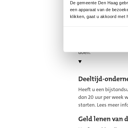
De gemeente Den Haag gebrui
Dan hoort u binnen 13 
een apparaat van de bezoeker
Dit kan langer duren a
klikken, gaat u akkoord met 
levensvatbaarheid van
uitkering krijgt.
Krijgt u een bijstands
maximaal 6 maanden. 
doen.
Deeltijd-ondern
Heeft u een bijstands
dan 20 uur per week 
starten. Lees meer in
Geld lenen van 