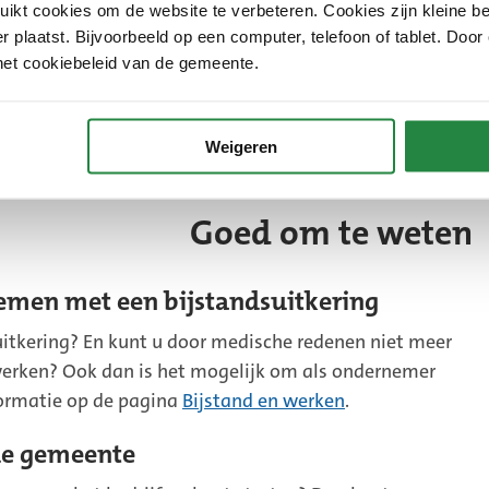
kt cookies om de website te verbeteren. Cookies zijn kleine be
weken of u een Bbz-uitkering krijgt.
 plaatst. Bijvoorbeeld op een computer, telefoon of tablet. Door
ls er extra onderzoek nodig is naar de
het cookiebeleid van de gemeente.
 uw bedrijf. Dan hoort u binnen 26 weken of u een Bbz-
uitkering? Dan duurt het voorbereidingstraject
Weigeren
Na dit voorbereidingstraject kunt u een Bbz-aanvraag
Goed om te weten
emen met een bijstandsuitkering
uitkering? En kunt u door medische redenen niet meer
werken? Ook dan is het mogelijk om als ondernemer
formatie op de pagina
Bijstand en werken
.
de gemeente