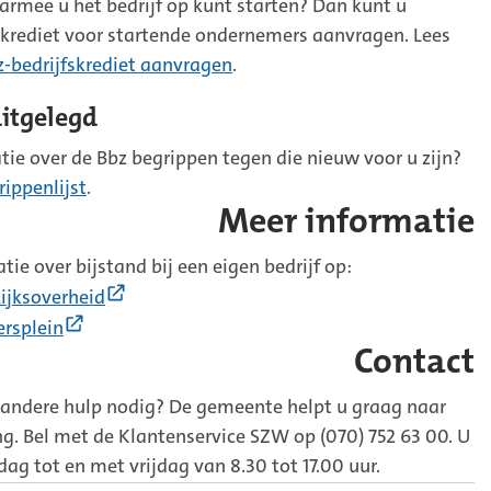
armee u het bedrijf op kunt starten? Dan kunt u
skrediet voor startende ondernemers aanvragen. Lees
z-bedrijfskrediet aanvragen
.
itgelegd
tie over de Bbz begrippen tegen die nieuw voor u zijn?
ippenlijst
.
Meer informatie
tie over bijstand bij een eigen bedrijf op:
(Externe
ijksoverheid
link)
(Externe
rsplein
link)
Contact
 andere hulp nodig? De gemeente helpt u graag naar
ng. Bel met de Klantenservice SZW op (070) 752 63 00. U
g tot en met vrijdag van 8.30 tot 17.00 uur.