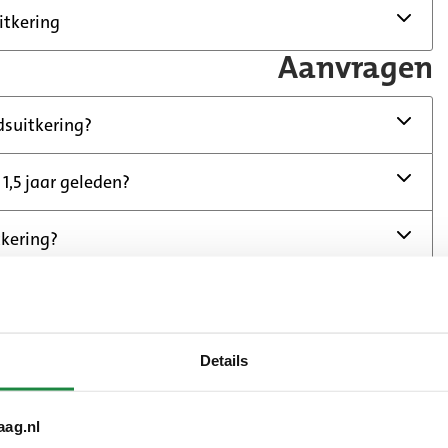
itkering
Aanvragen
dsuitkering?
 1,5 jaar geleden?
kering?
jaar geleden gestart? Vul dan de
Ondernemerswijzer
in.
ijzer aan dat u een Bbz-uitkering kunt aanvragen?
 aanvraag doen.
Details
ragen
rne
Hoelang duurt het
aag.nl
eet en heeft u alle gevraagde documenten ingeleverd?