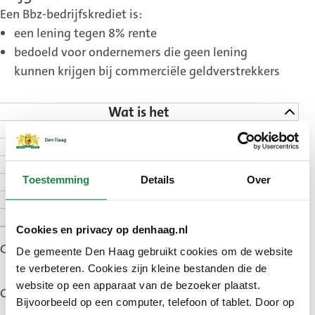
Een Bbz-bedrijfskrediet is:
een lening tegen 8% rente
bedoeld voor ondernemers die geen lening
kunnen krijgen bij commerciële geldverstrekkers
Wat is het
Voorwaarden
Aanvragen
Hoelang duurt het?
Goed om te weten
Toestemming
Details
Over
Meer informatie
Contact
Cookies en privacy op denhaag.nl
Gepubliceerd: 1 januari 2025
De gemeente Den Haag gebruikt cookies om de website
te verbeteren. Cookies zijn kleine bestanden die de
website op een apparaat van de bezoeker plaatst.
Gewijzigd: 5 juni 2026
Bijvoorbeeld op een computer, telefoon of tablet. Door op