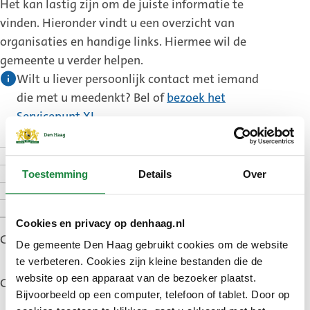
Het kan lastig zijn om de juiste informatie te
vinden. Hieronder vindt u een overzicht van
organisaties en handige links. Hiermee wil de
gemeente u verder helpen.
Wilt u liever persoonlijk contact met iemand
die met u meedenkt? Bel of
bezoek het
Servicepunt XL
.
Thuis blijven wonen
Verhuizen
Toestemming
Details
Over
Vergoeding en subsidie
Hulp voor mantelzorgers
Cookies en privacy op denhaag.nl
Gepubliceerd: 22 december 2023
De gemeente Den Haag gebruikt cookies om de website
te verbeteren. Cookies zijn kleine bestanden die de
website op een apparaat van de bezoeker plaatst.
Gewijzigd: 1 juli 2026
Bijvoorbeeld op een computer, telefoon of tablet. Door op