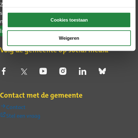
Zo blijft u makkelijk op de hoogte van wat er in uw
stadsdeel gebeurt. Ook leest u het belangrijkste
Cookies toestaan
nieuws uit Den Haag.
Inschrijven nieuwsbrief
Weigeren
Volg de gemeente op social media
Contact met de gemeente
Contact
(Externe
Stel een vraag
link)