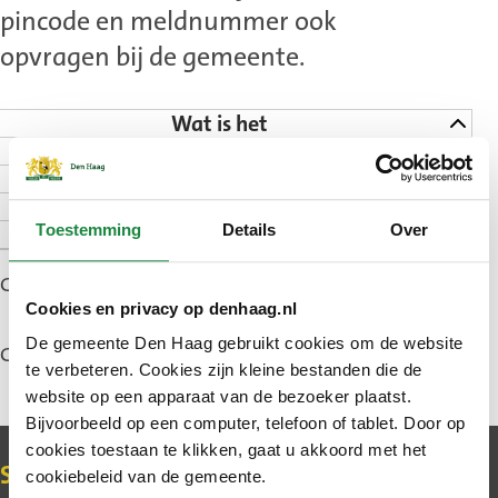
pincode en meldnummer ook
opvragen bij de gemeente.
Wat is het
Opvragen voor personen
Opvragen voor bedrijven
Contact
Zie ook
Toestemming
Details
Over
Gepubliceerd: 8 maart 2022
Cookies en privacy op denhaag.nl
De gemeente Den Haag gebruikt cookies om de website
Gewijzigd: 5 juni 2026
te verbeteren. Cookies zijn kleine bestanden die de
website op een apparaat van de bezoeker plaatst.
Bijvoorbeeld op een computer, telefoon of tablet. Door op
cookies toestaan te klikken, gaat u akkoord met het
Contact
Schrijf u in voor de nieuwsbrief
cookiebeleid van de gemeente.