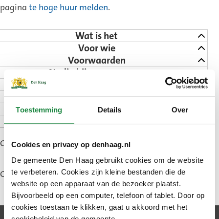
pagina
te hoge huur melden
.
Wat is het
Voor wie
Voorwaarden
Nodig bij uw aanvraag
Melden
Na uw melding
Hoelang duurt het
Toestemming
Details
Over
Zie ook
Gepubliceerd: 1 januari 2025
Cookies en privacy op denhaag.nl
De gemeente Den Haag gebruikt cookies om de website
te verbeteren. Cookies zijn kleine bestanden die de
Gewijzigd: 10 juli 2026
website op een apparaat van de bezoeker plaatst.
Bijvoorbeeld op een computer, telefoon of tablet. Door op
cookies toestaan te klikken, gaat u akkoord met het
cookiebeleid van de gemeente.