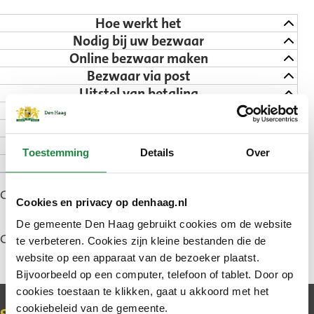
Hoe werkt het
Nodig bij uw bezwaar
Online bezwaar maken
Bezwaar via post
Uitstel van betaling
Hoelang duurt het
Na uw bezwaar
Veelgestelde vragen
Toestemming
Details
Over
Contact
Gepubliceerd: 11 april 2022
Cookies en privacy op denhaag.nl
De gemeente Den Haag gebruikt cookies om de website
Gewijzigd: 19 juni 2026
te verbeteren. Cookies zijn kleine bestanden die de
website op een apparaat van de bezoeker plaatst.
Bijvoorbeeld op een computer, telefoon of tablet. Door op
cookies toestaan te klikken, gaat u akkoord met het
cookiebeleid van de gemeente.