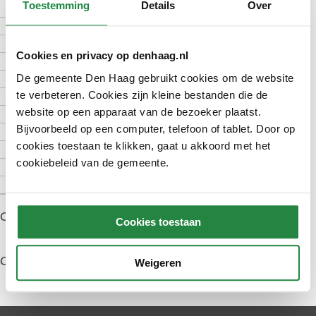
Toestemming
Details
Over
Hoe werkt het
Voorwaarden vergunning
Cookies en privacy op denhaag.nl
Aanvragen vergunning
Voorwaarden ontheffing
De gemeente Den Haag gebruikt cookies om de website
Aanvragen ontheffing
te verbeteren. Cookies zijn kleine bestanden die de
Kosten
website op een apparaat van de bezoeker plaatst.
Hoelang duurt het
Bijvoorbeeld op een computer, telefoon of tablet. Door op
cookies toestaan te klikken, gaat u akkoord met het
Goed om te weten
cookiebeleid van de gemeente.
Meer informatie
Contact
Gepubliceerd: 1 april 2022
Cookies toestaan
Gewijzigd: 5 juni 2026
Weigeren