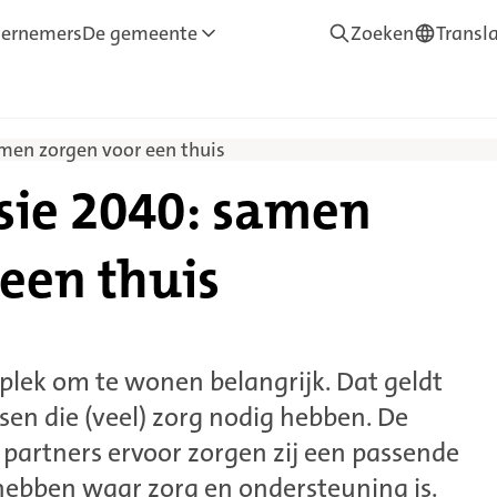
ernemers
De gemeente
Zoeken
Transl
—
Translate
men zorgen voor een thuis
ie 2040: samen
een thuis
e plek om te wonen belangrijk. Dat geldt
en die (veel) zorg nodig hebben. De
artners ervoor zorgen zij een passende
ebben waar zorg en ondersteuning is.