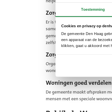
helpen een beter huis te vinden.
Toestemming
Zorg voor de toekomst re
Er is te weinig zorgpersoneel. D
Cookies en privacy op denh
samenwerken. Zo krijgt iedereen d
De gemeente Den Haag gebrui
gemeente
zorgtechnologie voor t
een apparaat van de bezoeker
zelfstandig thuis wonen. En mant
klikken, gaat u akkoord met 
Zorgzame buurten mak
Organisaties gaan meer samenwer
wonen met de juiste zorg.
Woningen goed verdelen o
De gemeente maakt afspraken me
mensen met een speciale woonvra