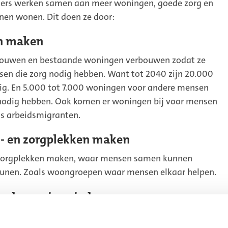
ers werken samen aan meer woningen, goede zorg en
nen wonen. Dit doen ze door:
en maken
bouwen en bestaande woningen verbouwen zodat ze
nsen die zorg nodig hebben. Want tot 2040 zijn 20.000
ig. En 5.000 tot 7.000 woningen voor andere mensen
is nodig hebben. Ook komen er woningen bij voor mensen
ls arbeidsmigranten.
- en zorgplekken maken
zorgplekken maken, waar mensen samen kunnen
unen. Zoals woongroepen waar mensen elkaar helpen.
ende woning vinden
s dat niet meer bij hen past. De gemeente wil hen