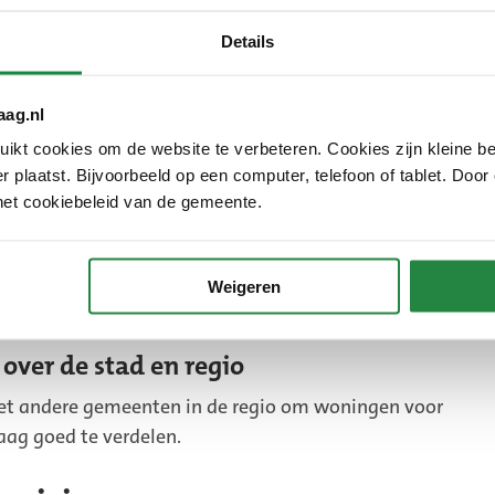
Details
gelen
aarom gaan de gemeente en welzijnsorganisaties beter
aag.nl
e hulp en ondersteuning die nodig is. Ook wil de
kt cookies om de website te verbeteren. Cookies zijn kleine be
(Externe
huis
stimuleren. Dan kunnen mensen langer
 plaatst. Bijvoorbeeld op een computer, telefoon of tablet. Door
link)
elzorgers hebben zo minder werk.
het cookiebeleid van de gemeente.
en
ken in de buurt. Zo kunnen mensen langer zelfstandig
Weigeren
ver de stad en regio
t andere gemeenten in de regio om woningen voor
ag goed te verdelen.