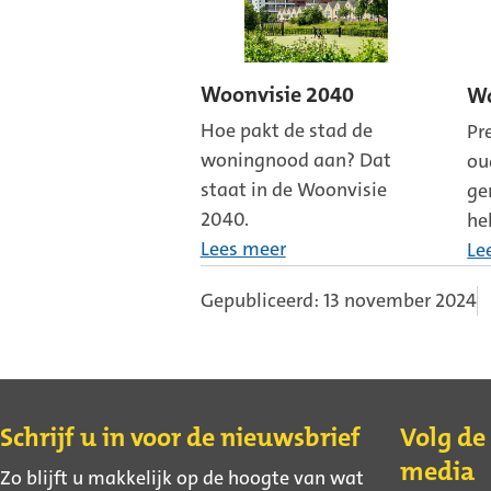
Woonvisie 2040
Wo
Hoe pakt de stad de
Pr
woningnood aan? Dat
ou
staat in de Woonvisie
ge
2040.
he
Lees meer
Le
Gepubliceerd: 13 november 2024
Contact
Schrijf u in voor de nieuwsbrief
Volg de
media
Zo blijft u makkelijk op de hoogte van wat