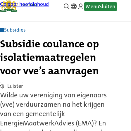
Ga naar hoofdinhoud
Menu
Sluiten
—
Translate
Subsidies
Subsidie coulance op
isolatiemaatregelen
voor vve’s aanvragen
Luister
Wilde uw vereniging van eigenaars
(vve) verduurzamen na het krijgen
van een gemeentelijk
EnergieMaatwerkAdvies (EMA)? En