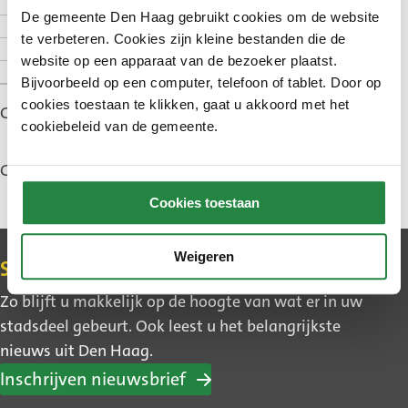
Hoelang duurt het
De gemeente Den Haag gebruikt cookies om de website
Goed om te weten
te verbeteren. Cookies zijn kleine bestanden die de
Subsidieregels
website op een apparaat van de bezoeker plaatst.
Contact
Bijvoorbeeld op een computer, telefoon of tablet. Door op
cookies toestaan te klikken, gaat u akkoord met het
Gepubliceerd: 21 november 2023
cookiebeleid van de gemeente.
Gewijzigd: 5 juni 2026
Cookies toestaan
Weigeren
Contact
Schrijf u in voor de nieuwsbrief
Zo blijft u makkelijk op de hoogte van wat er in uw
stadsdeel gebeurt. Ook leest u het belangrijkste
nieuws uit Den Haag.
Inschrijven nieuwsbrief