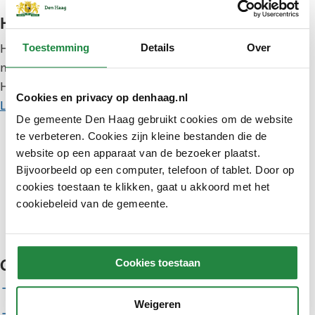
Haagse Kracht Clubs
Haagse Kracht Clubs zetten zich in voor binding
Toestemming
Details
Over
met de leden en de buurt. Is uw sportclub al een
Haagse Kracht Club?
Cookies en privacy op denhaag.nl
Lees meer
De gemeente Den Haag gebruikt cookies om de website
te verbeteren. Cookies zijn kleine bestanden die de
website op een apparaat van de bezoeker plaatst.
Bijvoorbeeld op een computer, telefoon of tablet. Door op
cookies toestaan te klikken, gaat u akkoord met het
cookiebeleid van de gemeente.
Cookies toestaan
Overige hulp
Clubadvies van andere organisaties
Weigeren