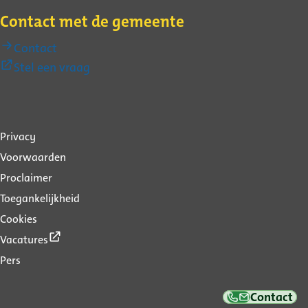
Contact met de gemeente
Contact
(Externe
Stel een vraag
link)
Over
Privacy
deze
Voorwaarden
website
Proclaimer
Toegankelijkheid
Cookies
(Externe
Vacatures
link)
Pers
Contact