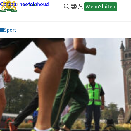
Ga naar hoofdinhoud
Menu
Sluiten
—
Translate
Sport