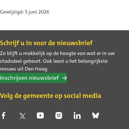
Gewijzigd: 5 juni 2026
Contact
Schrijf u in voor de nieuwsbrief
Zo blijft u makkelijk op de hoogte van wat er in uw
stadsdeel gebeurt. Ook leest u het belangrijkste
nieuws uit Den Haag.
Inschrijven nieuwsbrief
Volg de gemeente op social media