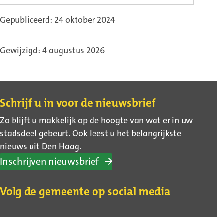
Gepubliceerd: 24 oktober 2024
Gewijzigd: 4 augustus 2026
Contact
Schrijf u in voor de nieuwsbrief
Zo blijft u makkelijk op de hoogte van wat er in uw
stadsdeel gebeurt. Ook leest u het belangrijkste
nieuws uit Den Haag.
Inschrijven nieuwsbrief
Volg de gemeente op social media