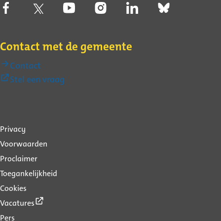
Contact met de gemeente
Contact
(Externe
Stel een vraag
link)
Over
Privacy
deze
Voorwaarden
website
Proclaimer
Toegankelijkheid
Cookies
(Externe
Vacatures
link)
Pers