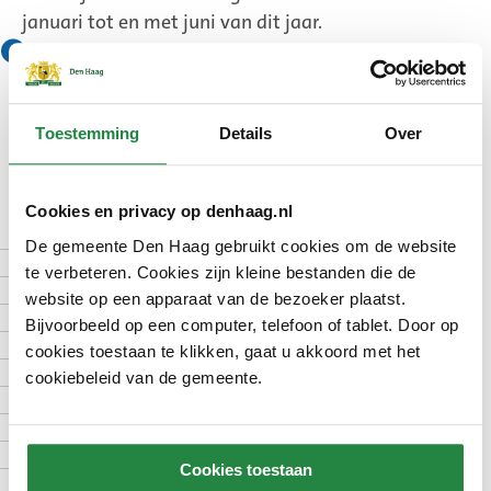
januari tot en met juni van dit jaar.
De gemeente stuurt u vanaf december 2025 alle
facturen apart. U krijgt dan geen
verzamelfactuur meer. Heeft u meer
Toestemming
Details
Over
erfpachtrechten? Dan krijg u per erfpacht een
factuur. Bijvoorbeeld 1 factuur voor uw woning
en 1 voor uw garage.
Cookies en privacy op denhaag.nl
De gemeente Den Haag gebruikt cookies om de website
Automatisch betalen
te verbeteren. Cookies zijn kleine bestanden die de
Betalen via online bankieren
website op een apparaat van de bezoeker plaatst.
Betalen in termijnen
Bijvoorbeeld op een computer, telefoon of tablet. Door op
Afkoop beheerkosten
cookies toestaan te klikken, gaat u akkoord met het
Nieuwe eigenaar geworden
cookiebeleid van de gemeente.
Geen eigenaar, wel factuur
Algemene Bepalingen 2024
Uitleg
Cookies toestaan
Meer informatie