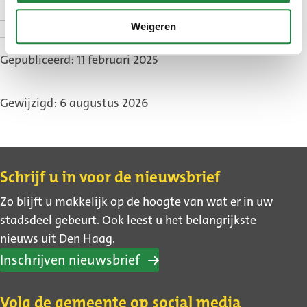
Veelgestelde vragen
Zie ook
Weigeren
Gepubliceerd: 11 februari 2025
Gewijzigd: 6 augustus 2026
Contact
Schrijf u in voor de nieuwsbrief
Zo blijft u makkelijk op de hoogte van wat er in uw
stadsdeel gebeurt. Ook leest u het belangrijkste
nieuws uit Den Haag.
Inschrijven nieuwsbrief
Volg de gemeente op social media