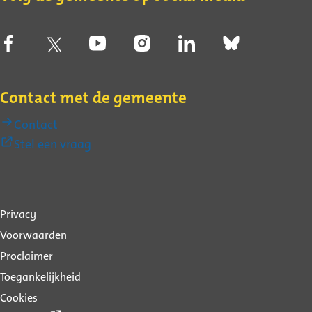
Contact met de gemeente
Contact
(Externe
Stel een vraag
link)
Over
Privacy
deze
Voorwaarden
website
Proclaimer
Toegankelijkheid
Cookies