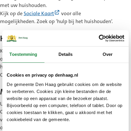
met uw huishouden.
(Externe
Kijk op de
Sociale Kaart
voor alle
link)
mogelijkheden. Zoek op ‘hulp bij het huishouden’.
Hulp met boodschappen doen
(Externe
Kijk op de
Sociale Kaart
voor verschillende
Toestemming
Details
Over
link)
organisaties en vrijwilligersinitiatieven die u
helpen bij het doen van uw boodschappen.
(Externe
Of kijk op de website
www.wijkz.nl/burenhulp
.
Cookies en privacy op denhaag.nl
link)
De gemeente Den Haag gebruikt cookies om de website
Maaltijdondersteuning
te verbeteren. Cookies zijn kleine bestanden die de
website op een apparaat van de bezoeker plaatst.
U kunt maaltijden laten bezorgen of zelf afhalen.
Bijvoorbeeld op een computer, telefoon of tablet. Door op
Of gebruik de maaltijdvoorziening in het
cookies toestaan te klikken, gaat u akkoord met het
verzorgingshuis in uw wijk of bij het buurthuis bij u
cookiebeleid van de gemeente.
om de hoek.