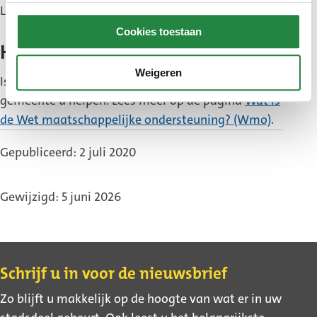
Lees meer op de pagina
maaltijden
.
Cookies toestaan
Hulp die de gemeente regelt
Weigeren
Is er niemand die u kan helpen? Dan kan de
gemeente u helpen. Lees meer op de pagina
Wat is
de Wet maatschappelijke ondersteuning? (Wmo)
.
Gepubliceerd: 2 juli 2020
Gewijzigd: 5 juni 2026
Contact
Schrijf u in voor de nieuwsbrief
Zo blijft u makkelijk op de hoogte van wat er in uw