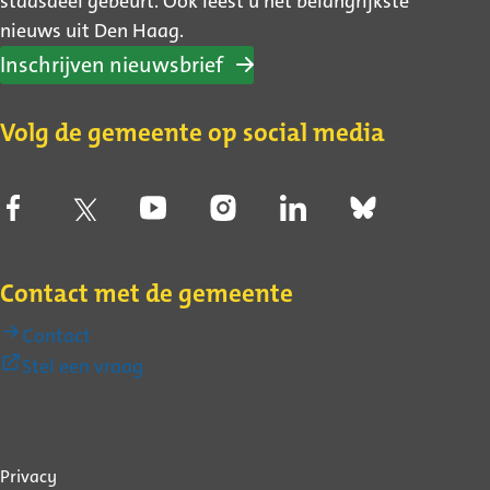
stadsdeel gebeurt. Ook leest u het belangrijkste
nieuws uit Den Haag.
Inschrijven nieuwsbrief
Volg de gemeente op social media
Contact met de gemeente
Contact
(Externe
Stel een vraag
link)
Over
Privacy