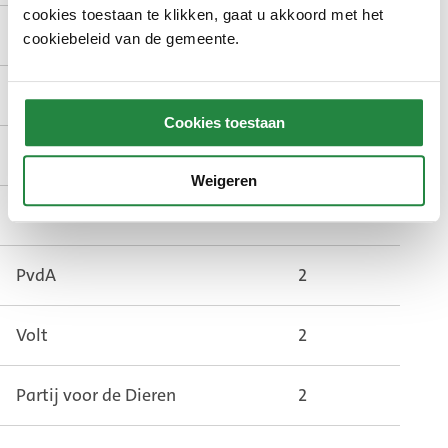
cookies toestaan te klikken, gaat u akkoord met het
GroenLinks
5
cookiebeleid van de gemeente.
D66
4
Cookies toestaan
VVD
4
Weigeren
JA21
2
PvdA
2
Volt
2
Partij voor de Dieren
2