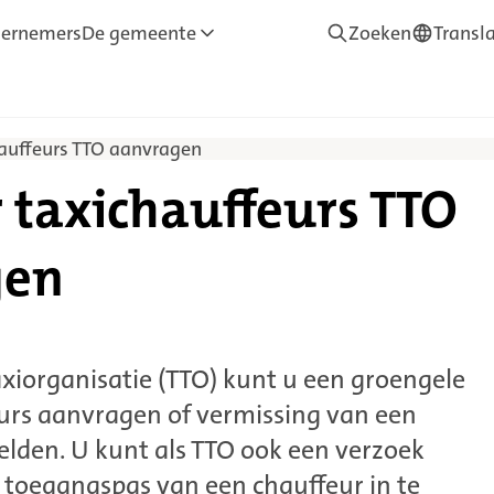
ernemers
De gemeente
Zoeken
Transl
—
Translate
hauffeurs TTO aanvragen
r taxichauffeurs TTO
gen
axiorganisatie (TTO) kunt u een groengele
urs aanvragen of vermissing van een
lden. U kunt als TTO ook een verzoek
 toegangspas van een chauffeur in te