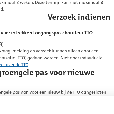
ximaal 8 weken. Deze termijn kan met maximaal 8
d.
Verzoek indienen
ulier intrekken toegangspas chauffeur TTO
B)
raag, melding en verzoek kunnen alleen door een
anisatie (TTO) gedaan worden. Niet door individuele
er over de TTO
.
roengele pas voor nieuwe
engele pas aan voor een nieuw bij de TTO aangesloten
ervoor het Aanvraagformulier groengele pas.
mulier groengele pas