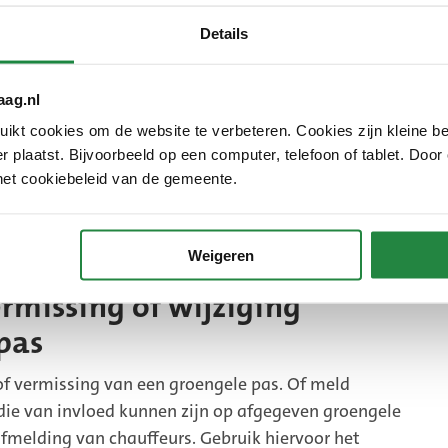
B)
Details
 het volgende mee:
Taxikeurmerk (of gelijkwaardig) van de chauffeur of als
aag.nl
tig is van een andere in Den Haag actieve TTO een
kt cookies om de website te verbeteren. Cookies zijn kleine be
 TTO
 plaatst. Bijvoorbeeld op een computer, telefoon of tablet. Door
 tussen TTO en chauffeur
het cookiebeleid van de gemeente.
 tussen TTO en vervoerder
n de chauffeur met vermelding van naam, voorletters,
aam van de vervoerder waarbij de chauffeur is
Weigeren
rmissing of wijziging
pas
 of vermissing van een groengele pas. Of meld
 die van invloed kunnen zijn op afgegeven groengele
afmelding van chauffeurs. Gebruik hiervoor het