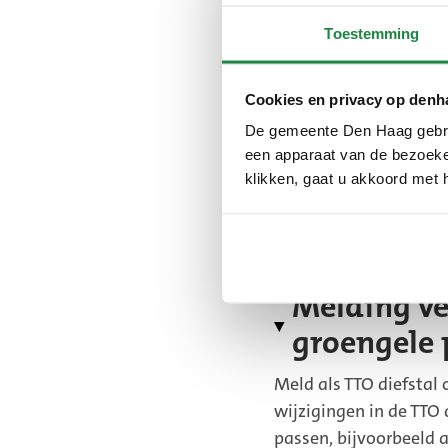
(PDF, 253,8 K
Toestemming
Stuur bij uw aanvraag
bewijs bezit Haags 
Cookies en privacy op denh
de chauffeur afkoms
De gemeente Den Haag gebrui
vermelding van die
een apparaat van de bezoeker
kopie overeenkomst
klikken, gaat u akkoord met 
kopie overeenkomst
recente pasfoto va
geboortedatum en n
aangesloten
Melding ve
groengele 
Meld als TTO diefstal
wijzigingen in de TTO
passen, bijvoorbeeld 