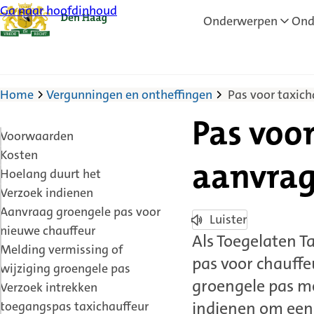
Ga naar hoofdinhoud
Onderwerpen
Ond
Home
Vergunningen en ontheffingen
Pas voor taxic
Pas voo
Voorwaarden
Kosten
aanvra
Hoelang duurt het
Verzoek indienen
Aanvraag groengele pas voor
Luister
nieuwe chauffeur
Als Toegelaten T
Melding vermissing of
pas voor chauffe
wijziging groengele pas
groengele pas me
Verzoek intrekken
indienen om een
toegangspas taxichauffeur