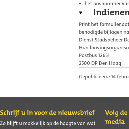
het pasnummer van 
Indienen
Print het formulier dat
benodigde bijlagen na
Dienst Stadsbeheer D
Handhavingsorganisat
Postbus 12651
2500 DP Den Haag
Gepubliceerd: 14 febru
Contact
Schrijf u in voor de nieuwsbrief
Volg de
media
Zo blijft u makkelijk op de hoogte van wat