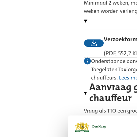
Minimaal 2 weken, ma
weken worden verleng
Verzoekform
(PDF, 552,2 K
Onderstaande aanv
Toegelaten Taxiorg
chauffeurs.
Lees me
Aanvraag g
chauffeur
Vraag als TTO een gro
chauffeur. Gebruik hi
Aanvraagfor