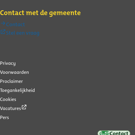
Contact met de gemeente
Contact
(Externe
Stel een vraag
link)
Over
Privacy
deze
Voorwaarden
website
Proclaimer
Toegankelijkheid
Cookies
(Externe
Vacatures
link)
Pers
Contact