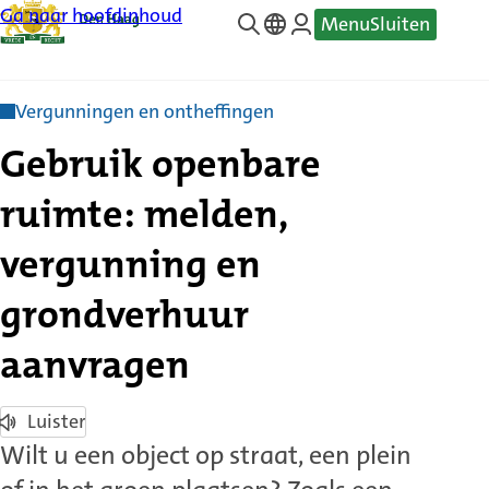
Ga naar hoofdinhoud
Menu
Sluiten
—
Translate
Vergunningen en ontheffingen
Gebruik openbare
ruimte: melden,
vergunning en
grondverhuur
aanvragen
Luister
Wilt u een object op straat, een plein