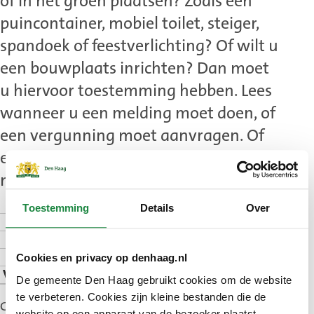
of in het groen plaatsen? Zoals een
puincontainer, mobiel toilet, steiger,
spandoek of feestverlichting? Of wilt u
een bouwplaats inrichten? Dan moet
u hiervoor toestemming hebben. Lees
wanneer u een melding moet doen, of
een vergunning moet aanvragen. Of
een vergunning en grondverhuur
moet aanvragen.
Toestemming
Details
Over
Hoe werkt het
Melding doen
Vergunning aanvragen
Cookies en privacy op denhaag.nl
Vergunning en huurovereenkomst aanvragen
De gemeente Den Haag gebruikt cookies om de website
te verbeteren. Cookies zijn kleine bestanden die de
Gepubliceerd: 11 november 2025
website op een apparaat van de bezoeker plaatst.