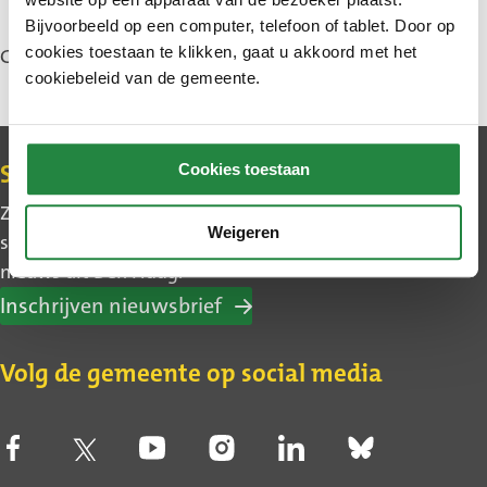
Bijvoorbeeld op een computer, telefoon of tablet. Door op
cookies toestaan te klikken, gaat u akkoord met het
Gewijzigd: 6 juli 2026
cookiebeleid van de gemeente.
Contact
Cookies toestaan
Schrijf u in voor de nieuwsbrief
Zo blijft u makkelijk op de hoogte van wat er in uw
Weigeren
stadsdeel gebeurt. Ook leest u het belangrijkste
nieuws uit Den Haag.
Inschrijven nieuwsbrief
Volg de gemeente op social media