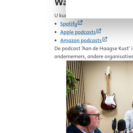
Waar u kunt luist
U kunt naar de podcast luisteren 
(Externe
Spotify
link)
(Externe
Apple podcasts
link)
(Externe
Amazon podcasts
link)
De podcast ‘Aan de Haagse Kust’
ondernemers, andere organisaties