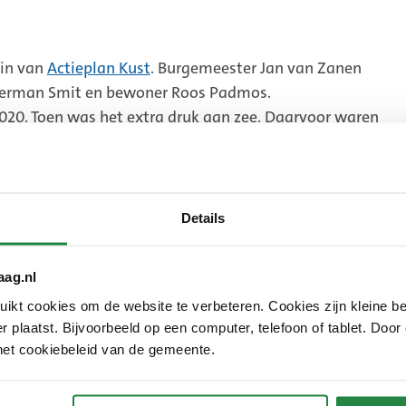
gin van
Actieplan Kust
. Burgemeester Jan van Zanen
Herman Smit en bewoner Roos Padmos.
2020. Toen was het extra druk aan zee. Daarvoor waren
ingen
Details
r:
drukte
aag.nl
d
kt cookies om de website te verbeteren. Cookies zijn kleine be
 plaatst. Bijvoorbeeld op een computer, telefoon of tablet. Door
het cookiebeleid van de gemeente.
me stranddagen