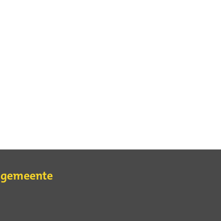
e gemeente
erne