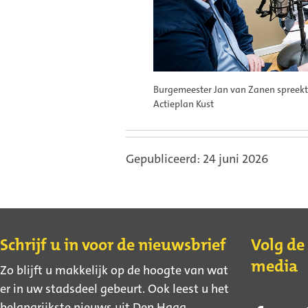
Burgemeester Jan van Zanen spreekt 
Actieplan Kust
Gepubliceerd: 24 juni 2026
Contact
Schrijf u in voor de nieuwsbrief
Volg de
media
Zo blijft u makkelijk op de hoogte van wat
er in uw stadsdeel gebeurt. Ook leest u het
belangrijkste nieuws uit Den Haag.