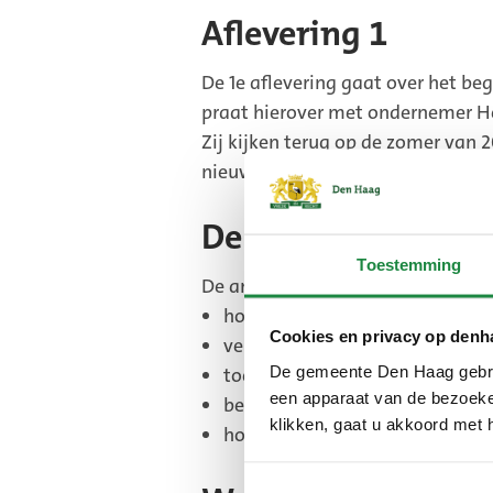
Aflevering 1
De 1e aflevering gaat over het be
praat hierover met ondernemer 
Zij kijken terug op de zomer van 
nieuwe maatregelen nodig.
De andere aflever
Toestemming
De andere 5 afleveringen gaan ove
hoe de gemeente omgaat met 
Cookies en privacy op denh
veiligheid op en rond het stran
De gemeente Den Haag gebrui
toerisme en gastvrijheid
een apparaat van de bezoeker
bereikbaarheid van de kust
klikken, gaat u akkoord met 
hoe het leefbaar blijft op war