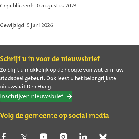
Gepubliceerd: 10 augustus 2023
Gewijzigd: 5 juni 2026
Contact
Schrijf u in voor de nieuwsbrief
Zo blijft u makkelijk op de hoogte van wat er in uw
stadsdeel gebeurt. Ook leest u het belangrijkste
nieuws uit Den Haag.
Inschrijven nieuwsbrief
Volg de gemeente op social media