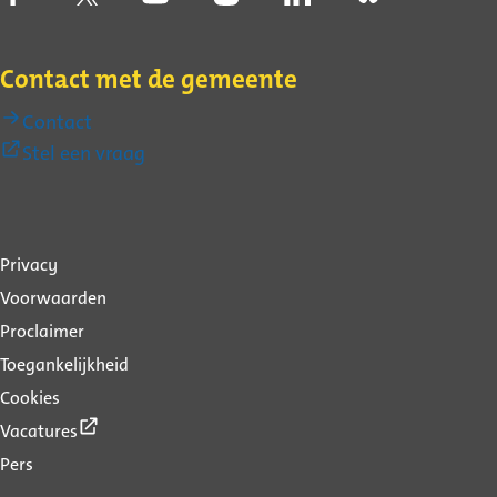
Contact met de gemeente
Contact
(Externe
Stel een vraag
link)
Over
Privacy
deze
Voorwaarden
website
Proclaimer
Toegankelijkheid
Cookies
(Externe
Vacatures
link)
Pers