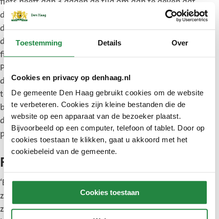
fiets heeft dan 3 dagen de tijd om aan te geven dat
de fiets wel wordt gebruikt. Dit doen zij simpelweg
door het label van de fiets van te halen. Pas
daarna mogen wij de fiets weghalen en naar het
Toestemming
Details
Over
fietsdepot brengen. Dit is ook zo in de Algemeen
Plaatselijke Verordening (APV) vastgelegd en
Cookies en privacy op denhaag.nl
daarmee juridisch verantwoord. Fietsen kunnen
tegen betaling van € 25 alsnog opgehaald worden
De gemeente Den Haag gebruikt cookies om de website
te verbeteren. Cookies zijn kleine bestanden die de
bij het fietsdepot in de Binckhorst. Gebeurt dit niet,
website op een apparaat van de bezoeker plaatst.
dan worden ze vernietigd of opgekocht door een 3e
Bijvoorbeeld op een computer, telefoon of tablet. Door op
partij.’
cookies toestaan te klikken, gaat u akkoord met het
cookiebeleid van de gemeente.
Fietswrakken
‘Er zijn ook fietsen die overduidelijk verwaarloosd
Cookies toestaan
zijn en waarbij wij met het oog meerdere dingen
zien die kapot zijn. Denk aan een ontbrekend wiel,