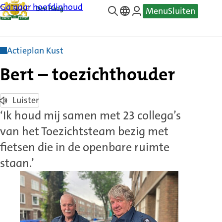
Ga naar hoofdinhoud
Menu
Sluiten
—
Translate
Actieplan Kust
Bert – toezichthouder
Luister
‘Ik houd mij samen met 23 collega’s
van het Toezichtsteam bezig met
fietsen die in de openbare ruimte
staan.’