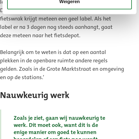
lekke banden en soms zelf begroeiing op de fiets.
Weigeren
Deze fietsen noemen wij ‘fietswrakken’. Een
fietswrak krijgt meteen een geel label. Als het
label er na 3 dagen nog steeds aanhangt, gaat
deze meteen naar het fietsdepot.
Belangrijk om te weten is dat op een aantal
plekken in de openbare ruimte andere regels
gelden. Zoals in de Grote Marktstraat en omgeving
en op de stations.’
Nauwkeurig werk
Zoals je ziet, gaan wij nauwkeurig te
werk. Dit moet ook, want dit is de
enige manier om goed te kunnen