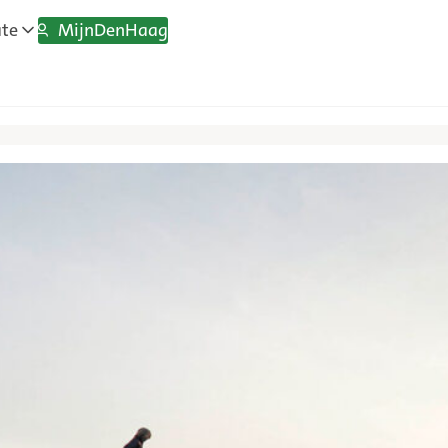
MijnDenHaag
ate