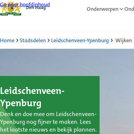
Ga naar hoofdinhoud
Onderwerpen
Ond
Home
Stadsdelen
Leidschenveen-Ypenburg
Wijken
Leidschenveen-
:
Ypenburg
Denk en doe mee om Leidschenveen-
Wijken
Ypenburg nog fijner te maken. Lees
het laatste nieuws en bekijk plannen.