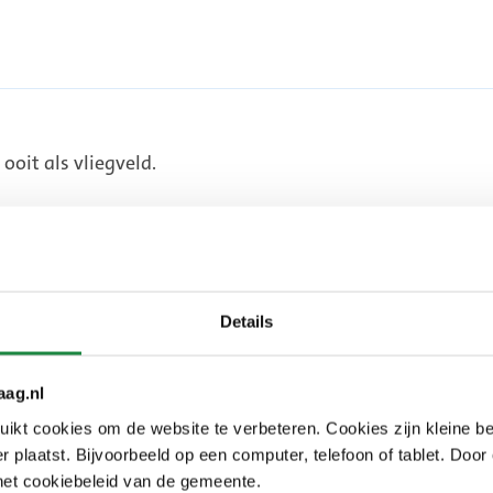
oit als vliegveld.
Details
Wijkbudgetten Leidschenveen-
Ypenburg
aag.nl
Met een wijkbudget maken bewoners
kt cookies om de website te verbeteren. Cookies zijn kleine be
wijk mooier, socialer, leuker of groener
 plaatst. Bijvoorbeeld op een computer, telefoon of tablet. Door
het cookiebeleid van de gemeente.