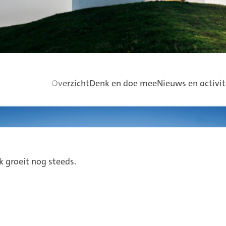
Gebruik
Overzicht
Denk en doe mee
Nieuws en activit
de
pijltoetsen
links
en
rechts
om
door
 groeit nog steeds.
het
menu
te
navigeren.