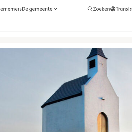
ernemers
De gemeente
Zoeken
Transl
—
Translate