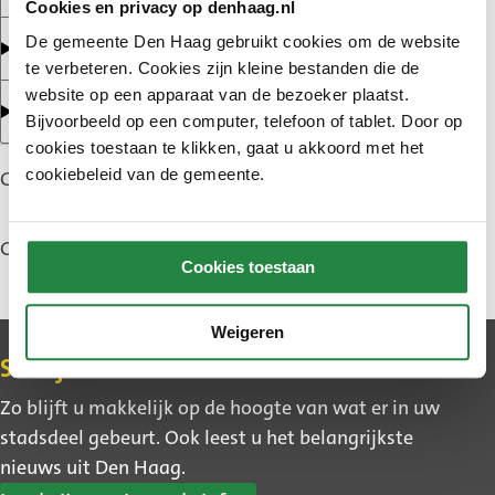
Cookies en privacy op denhaag.nl
De gemeente Den Haag gebruikt cookies om de website
17 december 2024 – brief aan gemeenteraad
te verbeteren. Cookies zijn kleine bestanden die de
website op een apparaat van de bezoeker plaatst.
9 december 2024 – raadsmededeling
Bijvoorbeeld op een computer, telefoon of tablet. Door op
cookies toestaan te klikken, gaat u akkoord met het
cookiebeleid van de gemeente.
Gepubliceerd: 19 februari 2026
Gewijzigd: 3 juli 2026
Cookies toestaan
Weigeren
Contact
Schrijf u in voor de nieuwsbrief
Zo blijft u makkelijk op de hoogte van wat er in uw
stadsdeel gebeurt. Ook leest u het belangrijkste
nieuws uit Den Haag.