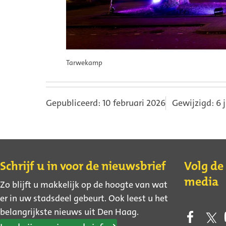
Tarwekamp
Gepubliceerd: 10 februari 2026
Gewijzigd: 6 
Contact
Schrijf u in voor de nieuwsbrief
Volg de
media
Zo blijft u makkelijk op de hoogte van wat
er in uw stadsdeel gebeurt. Ook leest u het
belangrijkste nieuws uit Den Haag.