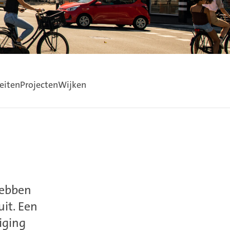
eiten
Projecten
Wijken
hebben
uit. Een
iging