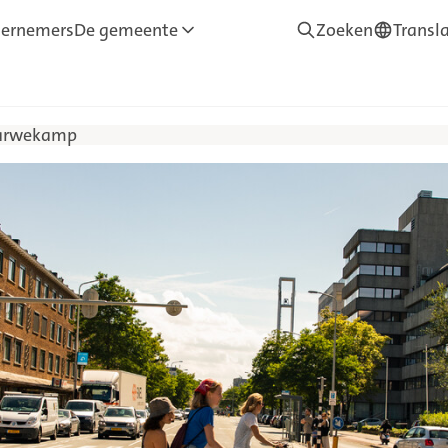
ernemers
De gemeente
Zoeken
Transl
—
Translate
Tarwekamp