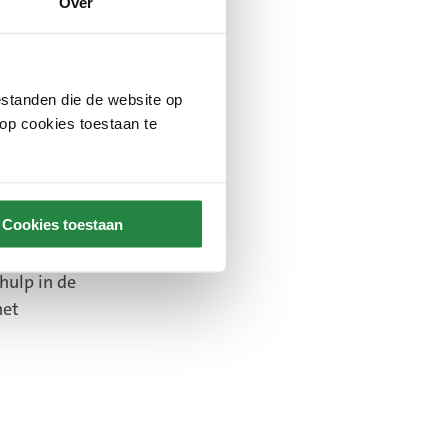
Over
standen die de website op
 op cookies toestaan te
t
Cookies toestaan
bruari
hulp in de
het