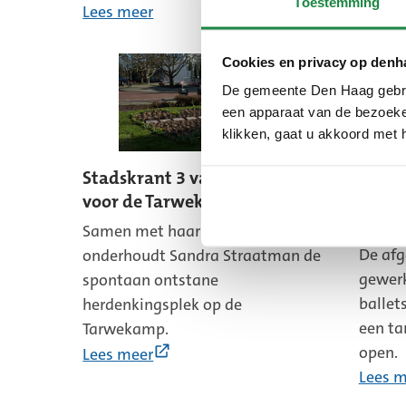
Toestemming
Lees m
Lees meer
Cookies en privacy op denh
De gemeente Den Haag gebrui
een apparaat van de bezoeker
klikken, gaat u akkoord met 
Stadskrant 3 van 2026: hart
Tarwe
voor de Tarwekamp
onder
hun 
Samen met haar buurvrouw
De afg
onderhoudt Sandra Straatman de
gewerk
spontaan ontstane
ballet
herdenkingsplek op de
een ta
Tarwekamp.
(Externe
open.
Lees meer
link)
Lees m