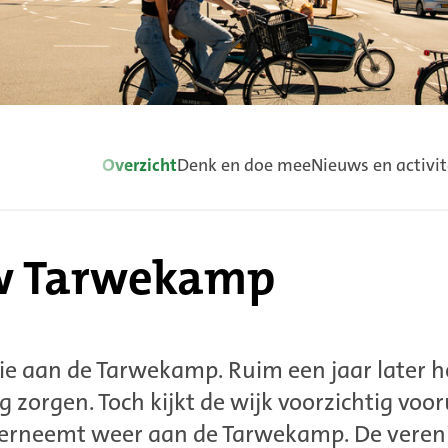
Gebruik
Overzicht
Denk en doe mee
Nieuws en activit
de
pijltoetsen
links
en
rechts
w Tarwekamp
om
door
het
menu
te
ie aan de Tarwekamp. Ruim een jaar later 
navigeren.
orgen. Toch kijkt de wijk voorzichtig voor
erneemt weer aan de Tarwekamp. De veren