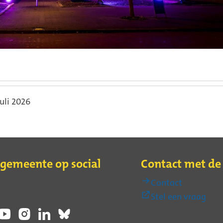
juli 2026
 gemeente op social
Contact met d
Contact
(Ext
Stel een vraag
link)