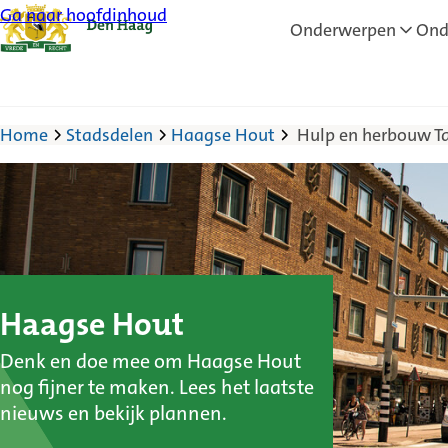
Ga naar hoofdinhoud
Onderwerpen
Ond
Home
Stadsdelen
Haagse Hout
Hulp en herbouw 
:
Haagse Hout
Denk en doe mee om Haagse Hout
Hulp
nog fijner te maken. Lees het laatste
en
nieuws en bekijk plannen.