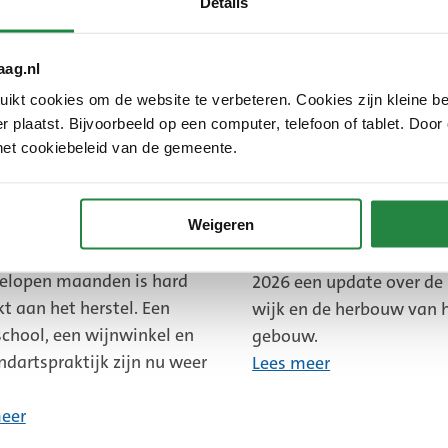
Details
eer
aag.nl
kt cookies om de website te verbeteren. Cookies zijn kleine be
 plaatst. Bijvoorbeeld op een computer, telefoon of tablet. Door
het cookiebeleid van de gemeente.
kamp: enkele
Bewonersbijeenkoms
nemers openen weer
Tarwekamp
Weigeren
deuren
Bewoners kregen op 10 fe
elopen maanden is hard
2026 een update over de 
t aan het herstel. Een
wijk en de herbouw van 
school, een wijnwinkel en
gebouw.
ndartspraktijk zijn nu weer
Lees meer
eer