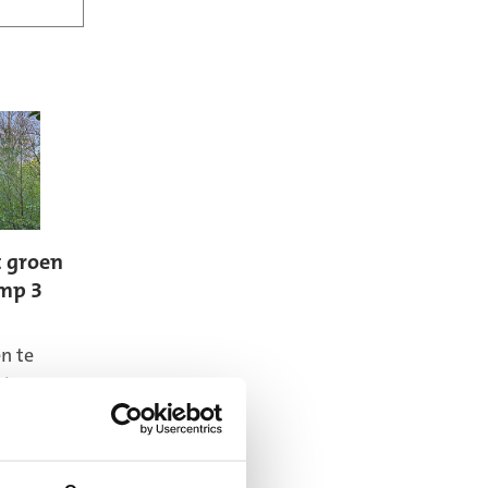
 groen
amp 3
n te
Die
ente