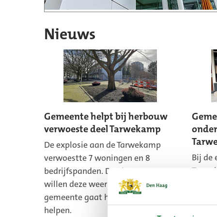
Nieuws
Gemeente helpt bij herbouw
Gemee
verwoeste deel Tarwekamp
onder
Tarwe
De explosie aan de Tarwekamp
Bij de 
verwoestte 7 woningen en 8
Tarwe
bedrijfspanden. De eigenaren
zwaar 
willen deze weer opbouwen. De
helpt 
gemeente gaat hen daarbij
opnie
helpen.