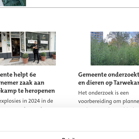
nte helpt 6e
Gemeente onderzoekt
nemer zaak aan
en dieren op Tarwek
kamp te heropenen
Het onderzoek is een
explosies in 2024 in de
voorbereiding om planne
kamp werden ondernemers
maken voor het gebied. 
getroffen. De gemeente
plannen maakt de geme
hen om hun bedrijf weer
samen met de buurt.
uw op te bouwen.
Lees meer