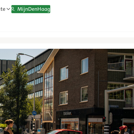
MijnDenHaag
ate