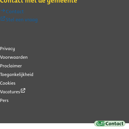
Contact met de gemeente
Contact
(Externe
Stel een vraag
link)
Over
Privacy
deze
Voorwaarden
website
Proclaimer
Toegankelijkheid
Cookies
(Externe
Vacatures
link)
Pers
Contact