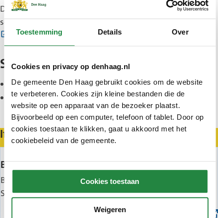
Den Haag in Cijfers laat zien hoe veilig, leefbaar en
sociaal wijken zijn. Lees hoe het gaat in uw wijk.
Toestemming
Details
Over
(Externe
Cijfers bekijken
link)
Snel naar
Cookies en privacy op denhaag.nl
(Externe
De gemeente Den Haag gebruikt cookies om de website
Projecten Stationsbuurt
te verbeteren. Cookies zijn kleine bestanden die de
link)
(Externe
Central Innovation District
website op een apparaat van de bezoeker plaatst.
link)
Bijvoorbeeld op een computer, telefoon of tablet. Door op
cookies toestaan te klikken, gaat u akkoord met het
In de wijk
cookiebeleid van de gemeente.
(Externe
Bewonersorganisatie Buurtstation
link)
Buurtstation komt op voor de bewoners in de
Cookies toestaan
Stationsbuurt.
Weigeren