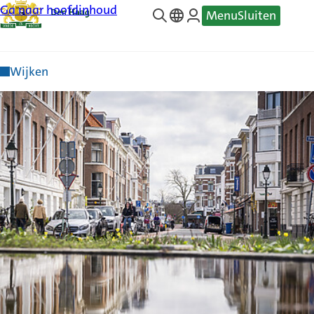
Ga naar hoofdinhoud
Menu
Sluiten
—
Translate
Wijken