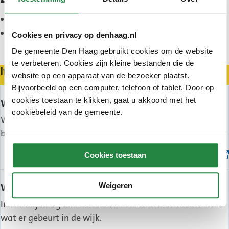
(Externe
Projecten Centrum
link)
Binnenstadsplan
Cookies en privacy op denhaag.nl
De gemeente Den Haag gebruikt cookies om de website
te verbeteren. Cookies zijn kleine bestanden die de
In de wijk
website op een apparaat van de bezoeker plaatst.
Bijvoorbeeld op een computer, telefoon of tablet. Door op
cookies toestaan te klikken, gaat u akkoord met het
(Externe
Wijkorganisatie Het Oude Centrum
cookiebeleid van de gemeente.
link)
Wijkorganisatie Het Oude Centrum zet zich in voor de
belangen van de bewoners.
Cookies toestaan
Weigeren
(Externe
Wijkmagazine
link)
In het wijkmagazine Het Oude Centrum lezen bewoners
wat er gebeurt in de wijk.