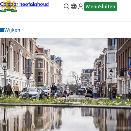
Ga naar hoofdinhoud
Menu
Sluiten
—
Translate
Wijken