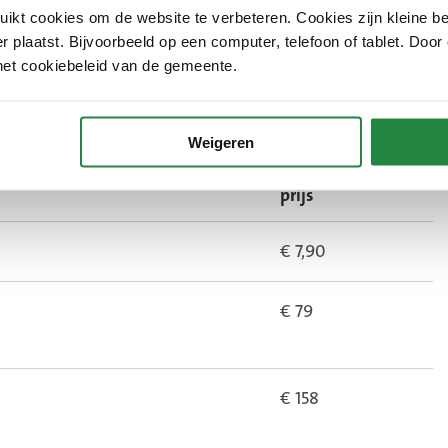
kt cookies om de website te verbeteren. Cookies zijn kleine be
 plaatst. Bijvoorbeeld op een computer, telefoon of tablet. Door
gerschapszwemmen in
zwembad Overbosch
.
het cookiebeleid van de gemeente.
Weigeren
mmen is voor ouder en kind.
prijs
€ 7,90
€ 79
€ 158