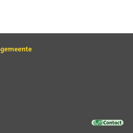
e gemeente
erne
Contact