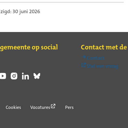
zigd: 30 juni 2026
 gemeente op social
Contact met d
Contact
(Ext
Stel een vraag
link)
(Externe
Cookies
Vacatures
Pers
link)