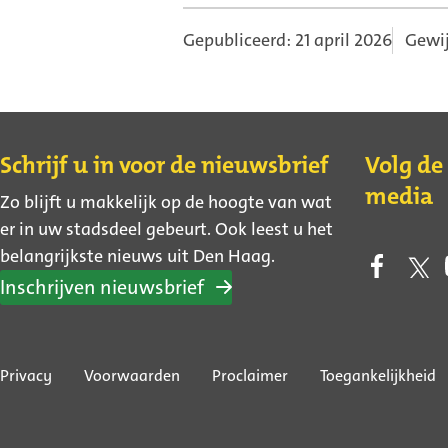
Gepubliceerd: 21 april 2026
Gewij
Contact
Schrijf u in voor de nieuwsbrief
Volg de
media
Zo blijft u makkelijk op de hoogte van wat
er in uw stadsdeel gebeurt. Ook leest u het
belangrijkste nieuws uit Den Haag.
Inschrijven nieuwsbrief
Over
Privacy
Voorwaarden
Proclaimer
Toegankelijkheid
deze
website