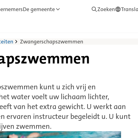
ernemers
De gemeente
Zoeken
Transl
—
Translate
eiten
Zwangerschapszwemmen
hapszwemmen
pszwemmen kunt u zich vrij en
et water voelt uw lichaam lichter,
eeft van het extra gewicht. U werkt aan
en ervaren instructeur begeleidt u. U kunt
lijven zwemmen.