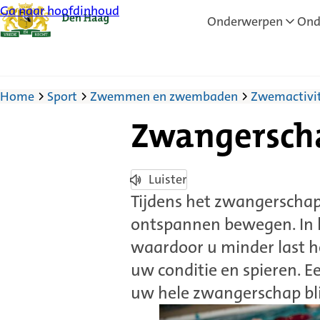
Ga naar hoofdinhoud
Onderwerpen
Ond
Home
Sport
Zwemmen en zwembaden
Zwemactivit
Zwangersc
Luister
Tijdens het zwangerscha
ontspannen bewegen. In h
waardoor u minder last h
uw conditie en spieren. E
uw hele zwangerschap b