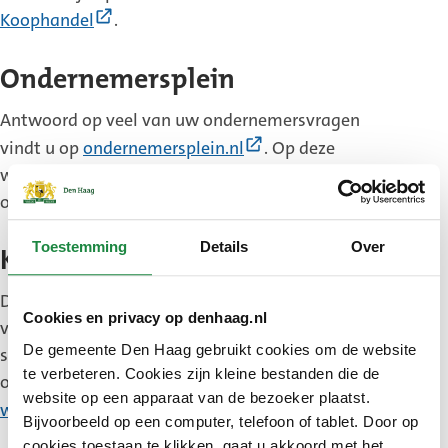
(Externe
Koophandel
.
link)
Ondernemersplein
Antwoord op veel van uw ondernemersvragen
(Externe
vindt u op
ondernemersplein.nl
. Op deze
link)
website van de rijksoverheid staat ook informatie
over wetten, regels en subsidies.
Toestemming
Details
Over
Kansen voor West
Den Haag participeert in het programma Kansen
Cookies en privacy op denhaag.nl
voor West. Ondernemers kunnen hier onder andere
De gemeente Den Haag gebruikt cookies om de website
subsidie aanvragen voor innovatie of stedelijke
te verbeteren. Cookies zijn kleine bestanden die de
ontwikkeling. Alle informatie is te vinden op
website op een apparaat van de bezoeker plaatst.
(Externe
www.kansenvoorwest.nl
.
Bijvoorbeeld op een computer, telefoon of tablet. Door op
link)
cookies toestaan te klikken, gaat u akkoord met het