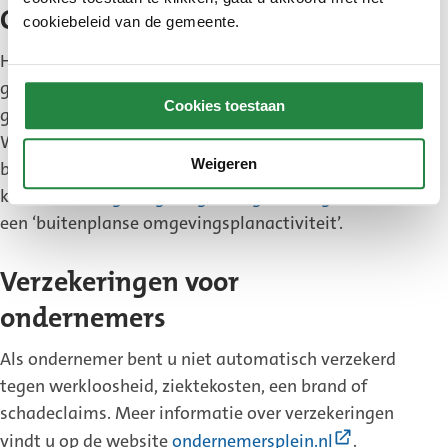
Omgevingswet
cookiebeleid van de gemeente.
Heeft u een gebouw gevonden dat u wilt gaan
gebruiken voor uw bedrijf? Controleer of u het
Cookies toestaan
gebouw mag gebruiken voor uw type bedrijf.
Wilt u het gebouw gebruiken voor een ander soort
Weigeren
bedrijf dan mag volgens de Omgevingswet? Dan
kunt u een
omgevingsvergunning aanvragen
voor
een ‘buitenplanse omgevingsplanactiviteit’.
Verzekeringen voor
ondernemers
Als ondernemer bent u niet automatisch verzekerd
tegen werkloosheid, ziektekosten, een brand of
schadeclaims. Meer informatie over verzekeringen
(Externe
vindt u op de website
ondernemersplein.nl
.