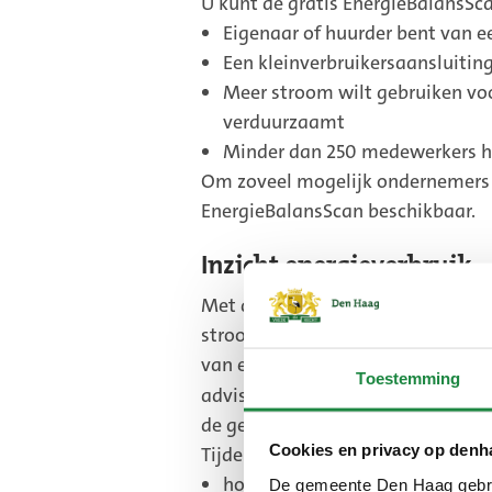
U kunt de gratis EnergieBalansSc
Eigenaar of huurder bent van e
Een kleinverbruikersaansluiting
Meer stroom wilt gebruiken voor
verduurzaamt
Minder dan 250 medewerkers h
Om zoveel mogelijk ondernemers t
EnergieBalansScan beschikbaar.
Inzicht energieverbruik
Met de EnergieBalansScan krijgt u
stroomaansluiting in balans is. U 
van een onafhankelijke adviseur 
Toestemming
adviseur is van
Stichting Energiek
de gemeente uitvoert.
Cookies en privacy op denh
Tijdens de scan wordt onder ande
hoe en wanneer u stroom gebru
De gemeente Den Haag gebrui