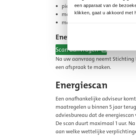
piekmomenten in uw energieve
een apparaat van de bezoeker
klikken, gaat u akkoord met 
mogelijkheden om energie slim
makkelijke en simpele bespar
EnergieBalansScan aanv
Scan aanvragen
(Externe
Na uw aanvraag neemt Stichting E
link)
een afspraak te maken.
Energiescan
Een onafhankelijke adviseur komt
maatregelen u binnen 5 jaar terug
adviesbureau dat de energiescan 
De scan duurt maximaal 1 uur. Na 
aan welke wettelijke verplichting