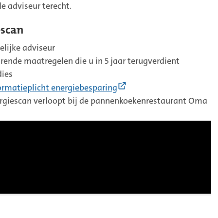
e adviseur terecht.
escan
elijke adviseur
rende maatregelen die u in 5 jaar terugverdient
dies
(Externe
ormatieplicht energiebesparing
link)
nergiescan verloopt bij de pannenkoekenrestaurant Oma