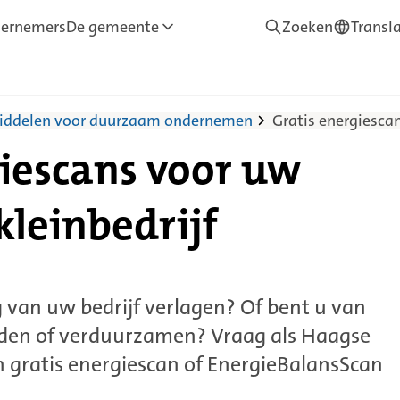
ernemers
De gemeente
Zoeken
Transl
—
Translate
ddelen voor duurzaam ondernemen
Gratis energiesca
giescans voor uw
kleinbedrijf
 van uw bedrijf verlagen? Of bent u van
reiden of verduurzamen? Vraag als Haagse
gratis energiescan of EnergieBalansScan