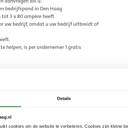
an aanvragen als u:
en bedrijfspand in Den Haag
 tot 3 x 80 ampère heeft
 uw bedrijf, omdat u uw bedrijf uitbreidt of
eeft.
e helpen, is per ondernemer 1 gratis
 inzicht of uw energieverbruik met uw huidige
ontvangt na de scan praktisch en begrijpelijk advies
over hoe u uw aansluiting slimmer kunt gebruiken. De
Details
(Externe
e Regio
, een stichting die de EnergieBalansScan voor
link)
aag.nl
re gekeken naar:
ikt
kt cookies om de website te verbeteren. Cookies zijn kleine be