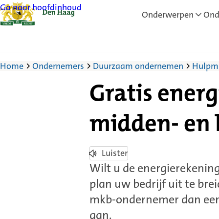
Ga naar hoofdinhoud
Onderwerpen
Ond
Home
Ondernemers
Duurzaam ondernemen
Hulpmi
Gratis ener
midden- en 
Luister
Wilt u de energierekening
plan uw bedrijf uit te b
mkb-ondernemer dan een 
aan.