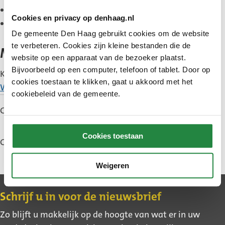
uw energielabel wilt verbeteren,
Cookies en privacy op denhaag.nl
of meer comfort in huis wilt door betere isolatie.
De gemeente Den Haag gebruikt cookies om de website
te verbeteren. Cookies zijn kleine bestanden die de
Meer weten?
website op een apparaat van de bezoeker plaatst.
Bijvoorbeeld op een computer, telefoon of tablet. Door op
Kijk voor meer informatie op de
webpagina
cookies toestaan te klikken, gaat u akkoord met het
Woondag
.
cookiebeleid van de gemeente.
Gepubliceerd: 22 mei 2026
Cookies toestaan
Gewijzigd: 27 mei 2026
Weigeren
Contact
Schrijf u in voor de nieuwsbrief
Zo blijft u makkelijk op de hoogte van wat er in uw