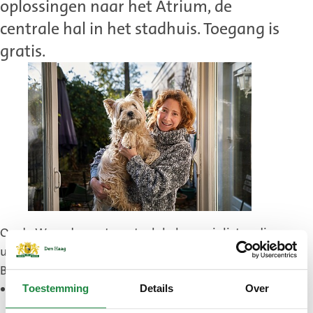
oplossingen naar het Atrium, de
centrale hal in het stadhuis. Toegang is
gratis.
Op de Woondag ontmoet u lokale specialisten die
u direct verder kunnen helpen.
Bijvoorbeeld als u:
twijfelt over een groen dak, zonnepanelen of een
Toestemming
Details
Over
combinatie van beide,