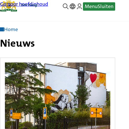
Ga naar hoofdinhoud
Menu
Sluiten
—
Translate
Home
Nieuws