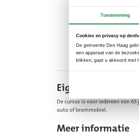
Toestemming
Cookies en privacy op denh
De gemeente Den Haag gebrui
een apparaat van de bezoeker
Automobilist rijdt in auto een krijgt 
klikken, gaat u akkoord met 
Eigen auto of bro
De cursus is voor iedereen van 65 
auto of brommobiel.
Meer informatie