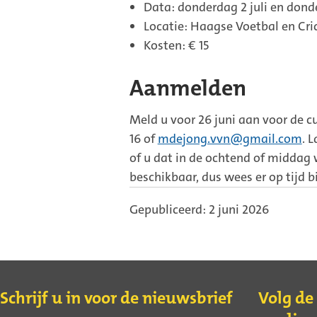
Data: donderdag 2 juli en dond
Locatie: Haagse Voetbal en Cri
Kosten: € 15
Aanmelden
Meld u voor 26 juni aan voor de cu
16 of
mdejong.vvn@gmail.com
. 
of u dat in de ochtend of middag w
beschikbaar, dus wees er op tijd bi
Gepubliceerd: 2 juni 2026
Contact
Schrijf u in voor de nieuwsbrief
Volg de