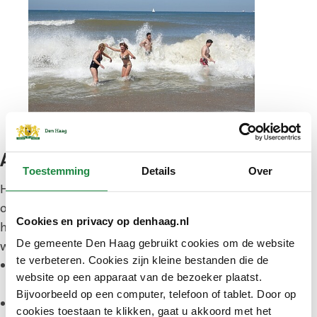
Advies
Toestemming
Details
Over
Heeft u gezwommen in natuurwater zoals de zee
of een recreatieplas? Volg dan de adviezen die
Cookies en privacy op denhaag.nl
hieronder staan. Dan is de kans kleiner dat u ziek
De gemeente Den Haag gebruikt cookies om de website
wordt.
te verbeteren. Cookies zijn kleine bestanden die de
Douche altijd na het zwemmen. Als dat niet kan,
website op een apparaat van de bezoeker plaatst.
was dan uw handen voordat u iets gaat eten.
Bijvoorbeeld op een computer, telefoon of tablet. Door op
Laat kinderen en huisdieren niet in het schuim
cookies toestaan te klikken, gaat u akkoord met het