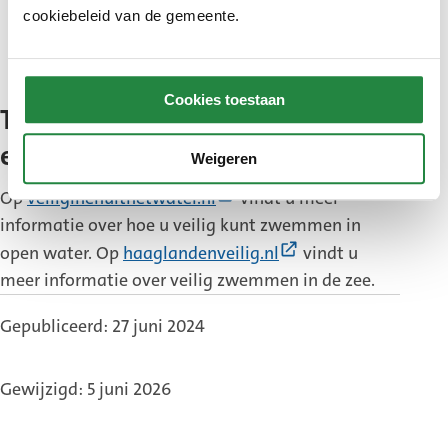
spelen om te voorkomen dat het schuim wordt
cookiebeleid van de gemeente.
ingeslikt. Hier kunnen schadelijke stoffen in
zitten, zoals PFAS.
Cookies toestaan
Tips voor veilig zwemmen in
een meer of zee
Weigeren
(Externe
Op
veiliginenuithetwater.nl
vindt u meer
link)
informatie over hoe u veilig kunt zwemmen in
(Externe
open water. Op
haaglandenveilig.nl
vindt u
link)
meer informatie over veilig zwemmen in de zee.
Gepubliceerd: 27 juni 2024
Gewijzigd: 5 juni 2026