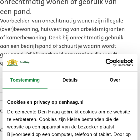
onrechtmatig wonen of gebruik van
een pand.
Voorbeelden van onrechtmatig wonen zijn illegale
(over)bewoning, huisvesting van arbeidsmigranten
of kamerbewoning. Denk bij onrechtmatig gebruik
aan een bedrijfspand of schuurtje waarin wordt
gewoond. Of bijvoorbeeld een woning die wordt
gebruikt als winkel of bedrijf.
Nodig bij de melding
Toestemming
Details
Over
Melden
Kosten
Cookies en privacy op denhaag.nl
Gepubliceerd: 1 juli 2024
De gemeente Den Haag gebruikt cookies om de website
te verbeteren. Cookies zijn kleine bestanden die de
website op een apparaat van de bezoeker plaatst.
Gewijzigd: 5 juni 2026
Bijvoorbeeld op een computer, telefoon of tablet. Door op