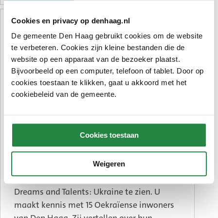
Cookies en privacy op denhaag.nl
De gemeente Den Haag gebruikt cookies om de website
te verbeteren. Cookies zijn kleine bestanden die de
website op een apparaat van de bezoeker plaatst.
Bijvoorbeeld op een computer, telefoon of tablet. Door op
cookies toestaan te klikken, gaat u akkoord met het
cookiebeleid van de gemeente.
23 juli 2026
Cookies toestaan
Ontdek de talenten van Oekraïense
nieuwkomers
Weigeren
Van 21 juli tot en met 28 augustus is in het
Atrium van het stadhuis de tentoonstelling
Dreams and Talents: Ukraine te zien. U
maakt kennis met 15 Oekraïense inwoners