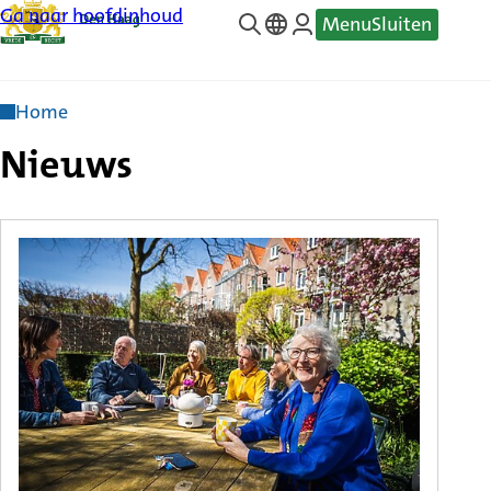
Ga naar hoofdinhoud
Menu
Sluiten
—
Translate
Home
Nieuws