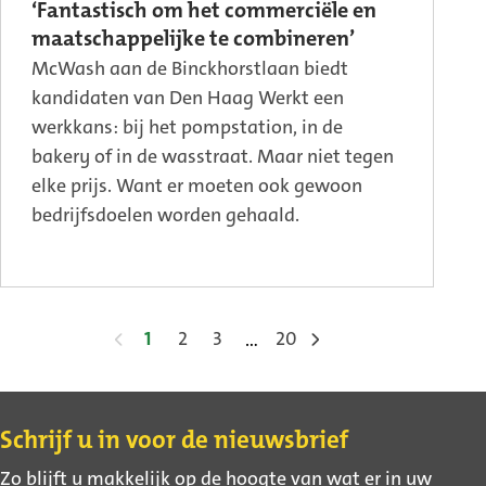
‘Fantastisch om het commerciële en
maatschappelijke te combineren’
McWash aan de Binckhorstlaan biedt
kandidaten van Den Haag Werkt een
werkkans: bij het pompstation, in de
bakery of in de wasstraat. Maar niet tegen
elke prijs. Want er moeten ook gewoon
bedrijfsdoelen worden gehaald.
1
2
3
20
…
Contact
Schrijf u in voor de nieuwsbrief
Zo blijft u makkelijk op de hoogte van wat er in uw