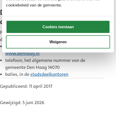
cookiebeleid van de gemeente.
Dienstverlening en
communicatie
Cookies toestaan
Publiekszaken is verantwoordelijk voor de
dienstverlening aan inwoners via 3 kanalen:
Weigeren
internet, bijvoorbeeld de website
www.denhaag.nl
telefoon, het algemene nummer van de
gemeente Den Haag 14070
balies, in de
stadsdeelkantoren
Gepubliceerd: 11 april 2017
Gewijzigd: 5 juni 2026