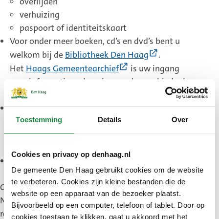
overlijden
verhuizing
paspoort of identiteitskaart
Voor onder meer boeken, cd’s en dvd’s bent u
(Externe
welkom bij de
Bibliotheek Den Haag
.
link)
(Externe
Het
Haags Gemeentearchief
is uw ingang
link)
voor informatie en kennis over de geschiedenis
van Den Haag en de regio.
Stadsdelen en wijken
(‘collectieve
Toestemming
Details
Over
dienstverlening’). Publiekszaken voert haar
taken graag dichtbij de burger uit, dus in de
stadsdelen en wijken.
Cookies en privacy op denhaag.nl
Belastingzaken
(‘opgelegde dienstverlening’),
De gemeente Den Haag gebruikt cookies om de website
die gemeentelijke belastingen afhandelt.
te verbeteren. Cookies zijn kleine bestanden die de
Ook heeft Publiekszaken een landelijke taak voor
website op een apparaat van de bezoeker plaatst.
Nederlanders in het buitenland, bijvoorbeeld de
Bijvoorbeeld op een computer, telefoon of tablet. Door op
registratie van stemmen tijdens verkiezingen.
cookies toestaan te klikken, gaat u akkoord met het