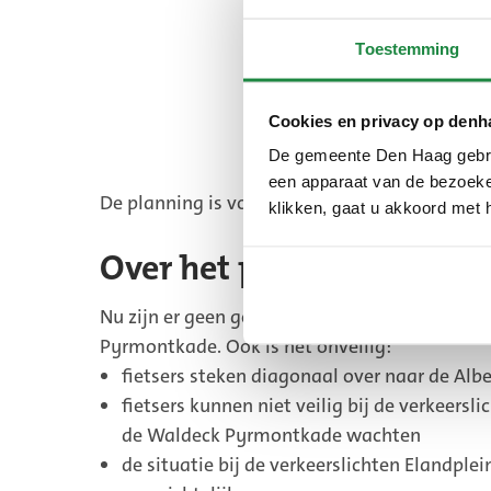
Toestemming
Cookies en privacy op denh
De gemeente Den Haag gebrui
een apparaat van de bezoeker
De planning is voorlopig en kan nog verander
klikken, gaat u akkoord met 
Over het project
Nu zijn er geen goede fietsroutes richting de
Pyrmontkade. Ook is het onveilig:
fietsers steken diagonaal over naar de Albe
fietsers kunnen niet veilig bij de verkeersli
de Waldeck Pyrmontkade wachten
de situatie bij de verkeerslichten Elandplein