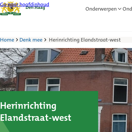
Ga naar hoofdinhoud
Onderwerpen
Ond
Home
Denk mee
Herinrichting Elandstraat-west
Herinrichting
Elandstraat-west