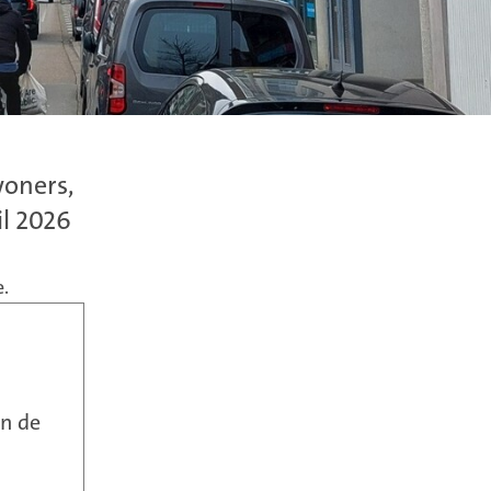
woners,
il 2026
.
en de