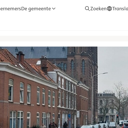
ernemers
De gemeente
Zoeken
Transl
—
Translate