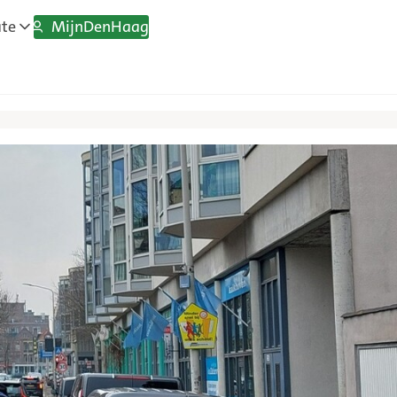
MijnDenHaag
ate