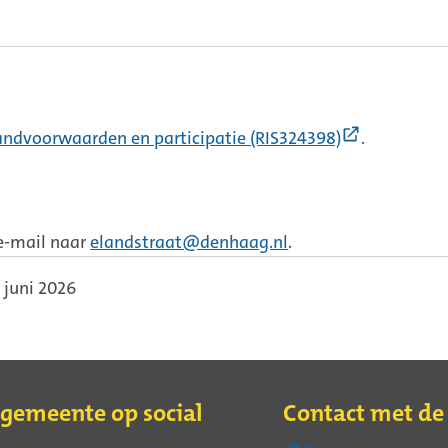
(Externe
andvoorwaarden en participatie (RIS324398)
.
link)
 e-mail naar
elandstraat@denhaag.nl
.
 juni 2026
 gemeente op social
Contact met d