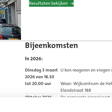
Resultaten bekijken
Bijeenkomsten
In 2026:
Dinsdag 3 maart
U kon reageren en vragen s
2026 van 18.30
tot 20.00 uur
Waar: Wijkcentrum de He
Elandstraat 188
Oktober 2026
De gemeente organiseert
bijeenkomsten over het o
data en plekken volgen.