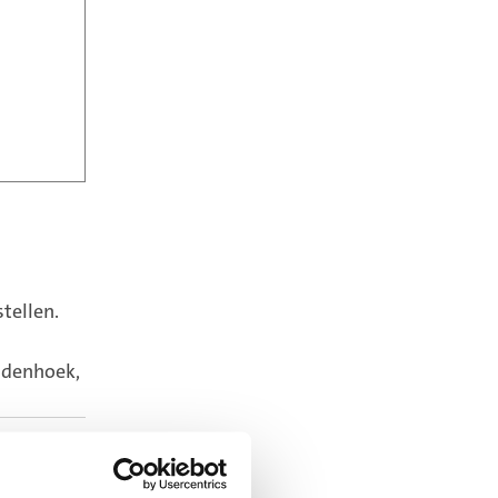
tellen.
ldenhoek,
ntwerp. De