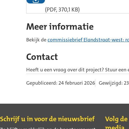
(PDF, 370,1 KB)
Meer informatie
Bekijk de
commissiebrief Elandstraat-west: r
Contact
Heeft u een vraag over dit project? Stuur een
Gepubliceerd: 24 februari 2026
Gewijzigd: 23
Contact
Schrijf u in voor de nieuwsbrief
Volg de
media