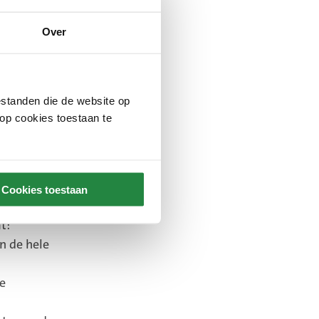
Over
een
rontwerp.
standen die de website op
 op cookies toestaan te
Cookies toestaan
 en
t:
in de hele
de