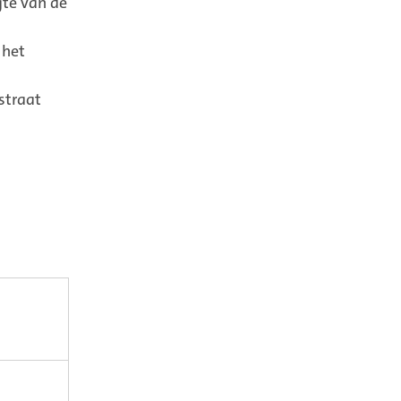
gte van de
 het
straat