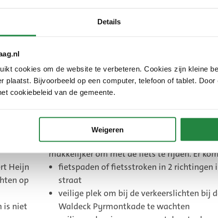
In 2027:
Details
April 2027
De gemeente organiseert 
bijeenkomst over het voo
aag.nl
De datum en plek volgt.
kt cookies om de website te verbeteren. Cookies zijn kleine be
 plaatst. Bijvoorbeeld op een computer, telefoon of tablet. Door
en.
het cookiebeleid van de gemeente.
Weigeren
 Waldeck
De aangepaste fietsroute maakt het veiliger
makkelijker om met de fiets te rijden. Er kom
rt Heijn
fietspaden of fietsstroken in 2 richtingen 
chten op
straat
veilige plek om bij de verkeerslichten bij 
 is niet
Waldeck Pyrmontkade te wachten