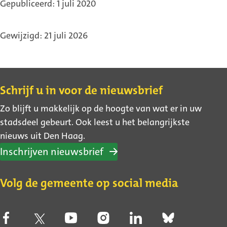
Gepubliceerd: 1 juli 2020
Gewijzigd: 21 juli 2026
Contact
Schrijf u in voor de nieuwsbrief
Zo blijft u makkelijk op de hoogte van wat er in uw
stadsdeel gebeurt. Ook leest u het belangrijkste
nieuws uit Den Haag.
Inschrijven nieuwsbrief
Volg de gemeente op social media