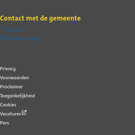
Contact met de gemeente
Contact
(Externe
Stel een vraag
link)
Over
Privacy
deze
Voorwaarden
website
Proclaimer
Toegankelijkheid
Cookies
(Externe
Vacatures
link)
Pers