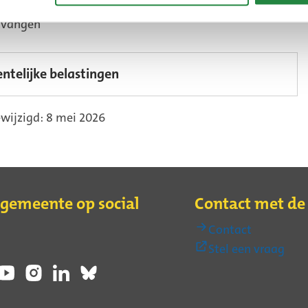
tvangen
ntvangen
telijke belastingen
wijzigd: 8 mei 2026
 gemeente op social
Contact met d
Contact
(Ext
Stel een vraag
link)