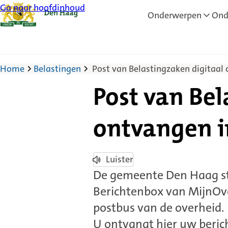
Ga naar hoofdinhoud
Onderwerpen
Ond
Home
Belastingen
Post van Belastingzaken digitaal
Post van Bel
ontvangen i
Luister
De gemeente Den Haag stu
Berichtenbox van MijnOver
postbus van de overheid.
U ontvangt hier uw berich