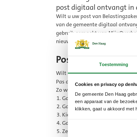
post digitaal ontvangt in
Wilt u uw post van Belastingzake
van de gemeente digitaal ontvang
gebruik gemaakt van MijnOverhe
nieuw’.
Post digitaal ont
Toestemming
Wilt u uw post wel of niet digita
(Ex
Pas dit aan in
MijnOverheid
.
Cookies en privacy op denh
link
Zo werkt het:
De gemeente Den Haag gebrui
Ga naar MijnOverheid.nl en log
een apparaat van de bezoeker
Ga naar Instellingen
klikken, gaat u akkoord met 
Kies Organisaties Berichtenbox
Ga naar Gemeenten
Zet Gemeente Den Haag: