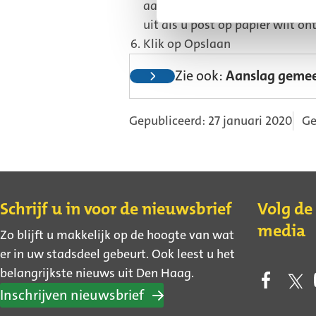
aan als u post digitaal wilt on
uit als u post op papier wilt o
Klik op Opslaan
Zie ook:
Aanslag gemeen
Gepubliceerd: 27 januari 2020
Ge
Contact
Schrijf u in voor de nieuwsbrief
Volg de
media
Zo blijft u makkelijk op de hoogte van wat
er in uw stadsdeel gebeurt. Ook leest u het
belangrijkste nieuws uit Den Haag.
Inschrijven nieuwsbrief