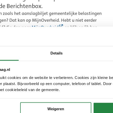
 de Berichtenbox.
n zoals het aanslagbiljet gemeentelijke belastingen
en? Dat kan op MijnOverheid. Hebt u niet eerder
(Externe
id? Ga dan naar
MijnOverheid
en klik op ‘ik ben
link)
vangen aanpassen
Details
al ontvangen via de Berichtenbox?
terne
aag.nl
)
kt cookies om de website te verbeteren. Cookies zijn kleine be
 in met DigiD
 plaatst. Bijvoorbeeld op een computer, telefoon of tablet. Door
het cookiebeleid van de gemeente.
Weigeren