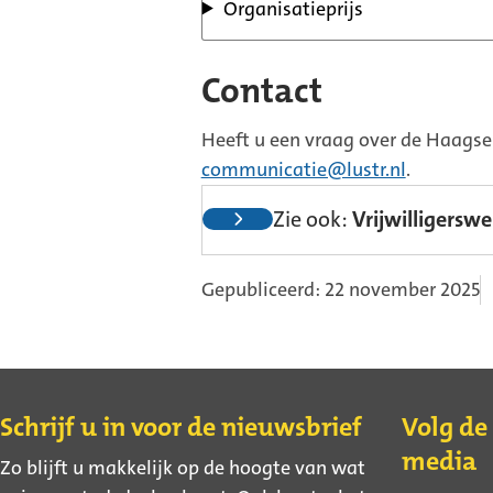
Organisatieprijs
Contact
Heeft u een vraag over de Haagse 
communicatie@lustr.nl
.
Zie ook:
Vrijwilligersw
Gepubliceerd: 22 november 2025
Contact
Schrijf u in voor de nieuwsbrief
Volg de
media
Zo blijft u makkelijk op de hoogte van wat