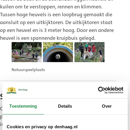
kuilen om te verstoppen, rennen en klimmen.
Tussen hoge heuvels is een loopbrug gemaakt die
aansluit op een uitkijktoren. De uitkijktoren staat
op een heuvel en is 3 meter hoog. Door een andere
heuvel is een spannende kruipbuis gelegd.
Natuurspeelplaats
Spelen in de natuur
Toestemming
Details
Over
Op de natuurspeelplaats groeien veel wilde
planten met bloemen. Deze bloemen trekken veel
insecten aan zoals vlinders en bijen. Daarnaast zijn
Cookies en privacy op denhaag.nl