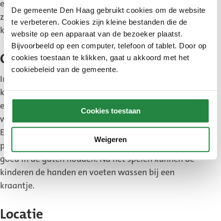
er veel bomen met bessen die vogels lokken. Ook
De gemeente Den Haag gebruikt cookies om de website
zijn er bramen en frambozen om te plukken en
te verbeteren. Cookies zijn kleine bestanden die de
kruiden zoals lavendel en rozemarijn om te ruiken.
website op een apparaat van de bezoeker plaatst.
Bijvoorbeeld op een computer, telefoon of tablet. Door op
Ook voor de allerkleinsten
cookies toestaan te klikken, gaat u akkoord met het
cookiebeleid van de gemeente.
In de natuurspeelplaats is een apart gedeelte voor
kinderen tot 6 jaar. Hier is het water ondiep. Er is
een pad door het bosje, een besloten plek met
Cookies toestaan
wilgenhutten en veel bloemen.
Er zijn verschillende zitjes, banken en
Weigeren
picknicktafels. Zo kunnen de ouders de kinderen
goed in de gaten houden. Na het spelen kunnen de
kinderen de handen en voeten wassen bij een
kraantje.
Locatie