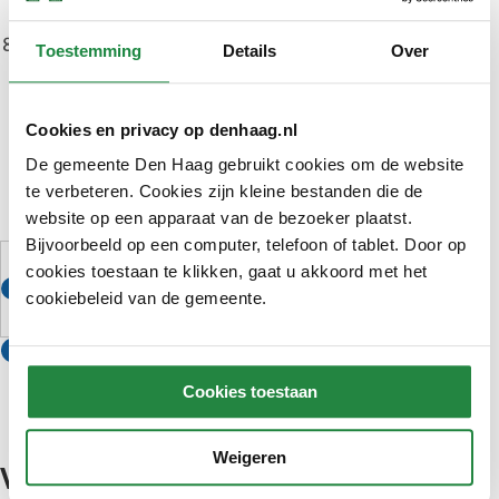
postzegels op.
Doe de retourenvelop op de post. U kunt de
Toestemming
Details
Over
retourenvelop:
opsturen naar het stembureau in Den Haag.
Cookies en privacy op denhaag.nl
opsturen naar, of afgeven bij ambassade of
consulaat (geen honorair consul). De
De gemeente Den Haag gebruikt cookies om de website
ambassade of het consulaat stuurt uw stem
te verbeteren. Cookies zijn kleine bestanden die de
website op een apparaat van de bezoeker plaatst.
door naar het briefstembureau in Den Haag.
Bijvoorbeeld op een computer, telefoon of tablet. Door op
Tip: bekijk de video
‘Stemmen per brief
cookies toestaan te klikken, gaat u akkoord met het
(Externe
als kiezer buiten Nederland’
cookiebeleid van de gemeente.
link)
(Externe
Lees
hoe u fraude kunt voorkomen
met een
link)
kopie van uw identiteitsbewijs of gebruik de
Cookies toestaan
(Externe
KopieID-app
om een veilige kopie te maken.
link)
Weigeren
Versturen van uw briefstem