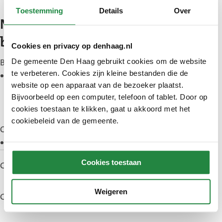
Toestemming
Details
Over
Nevenfuncties (inclusief
beroep)
Cookies en privacy op denhaag.nl
Betaald:
De gemeente Den Haag gebruikt cookies om de website
te verbeteren. Cookies zijn kleine bestanden die de
Plaatsvervangend ambassadeur op de
website op een apparaat van de bezoeker plaatst.
Nederlandse ambassade in de Dominicaanse
Bijvoorbeeld op een computer, telefoon of tablet. Door op
Republiek (diplomate, Ministerie van
cookies toestaan te klikken, gaat u akkoord met het
Buitenlandse Zaken)
cookiebeleid van de gemeente.
Onbetaald:
geen
Cookies toestaan
Gepubliceerd: 4 april 2023
Weigeren
Gewijzigd: 5 juni 2026