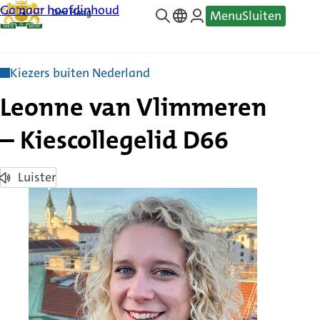
Ga naar hoofdinhoud
Menu
Sluiten
—
Translate
Kiezers buiten Nederland
Leonne van Vlimmeren
– Kiescollegelid D66
Luister