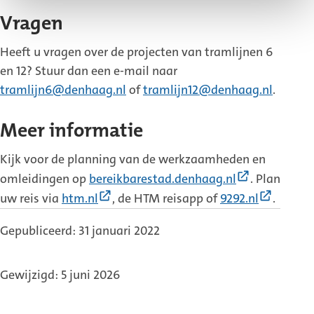
Vragen
Heeft u vragen over de projecten van tramlijnen 6
en 12? Stuur dan een e-mail naar
tramlijn6@denhaag.nl
of
tramlijn12@denhaag.nl
.
Meer informatie
Kijk voor de planning van de werkzaamheden en
(Externe
omleidingen op
bereikbarestad.denhaag.nl
. Plan
link)
(Externe
(Extern
uw reis via
htm.nl
, de HTM reisapp of
9292.nl
.
link)
link)
Gepubliceerd: 31 januari 2022
Gewijzigd: 5 juni 2026