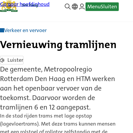
Ga naar hoofdinhoud
Menu
Sluiten
—
Translate
Verkeer en vervoer
Vernieuwing tramlijnen
Luister
De gemeente, Metropoolregio
Rotterdam Den Haag en HTM werken
aan het openbaar vervoer van de
toekomst. Daarvoor worden de
tramlijnen 6 en 12 aangepast.
In de stad rijden trams met lage opstap
(lagevloertrams). Met deze trams kunnen mensen
met een rolstoel of rollator zelfstandig met de