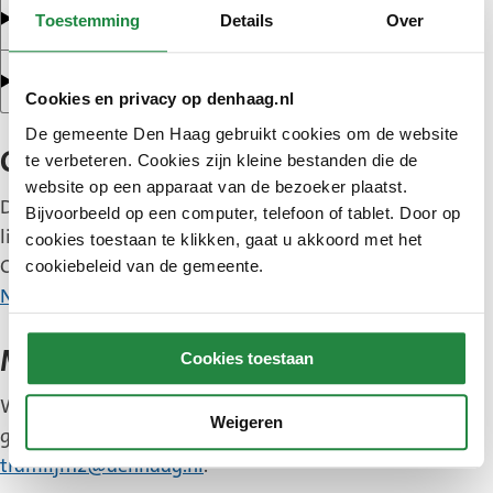
Tramlijn 12
Toestemming
Details
Over
Tramlijn 16 (nu tramlijn 17)
Cookies en privacy op denhaag.nl
De gemeente Den Haag gebruikt cookies om de website
OV NEXT
te verbeteren. Cookies zijn kleine bestanden die de
website op een apparaat van de bezoeker plaatst.
De uitbreiding van het aantal lagevloertrams op
Bijvoorbeeld op een computer, telefoon of tablet. Door op
lijn 1, 6, 12 en 16 is onderdeel van het programma
cookies toestaan te klikken, gaat u akkoord met het
OV NEXT. Lees meer informatie op de pagina
OV
cookiebeleid van de gemeente.
NEXT: openbaar vervoer van de toekomst
.
Meedenken
Cookies toestaan
Wilt u meedenken over de ontwerpen die de
Weigeren
gemeente maakt? Stuur dan een bericht naar
tramlijn12@denhaag.nl
.