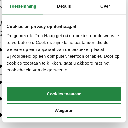
veel wegen van 50 naar 30 km per uur.
Toestemming
Details
Over
Meer over de Netwerkstrategie
Cookies en privacy op denhaag.nl
2040
De gemeente Den Haag gebruikt cookies om de website
te verbeteren. Cookies zijn kleine bestanden die de
Meer ruimte voor voetgangers
website op een apparaat van de bezoeker plaatst.
Bijvoorbeeld op een computer, telefoon of tablet. Door op
cookies toestaan te klikken, gaat u akkoord met het
Fietsen wordt gemakkelijker en veiliger
cookiebeleid van de gemeente.
Beter openbaar vervoer voor iedereen
Cookies toestaan
Mobiliteitshubs en deelmobiliteit
Weigeren
De auto voor wie hem nodig heeft